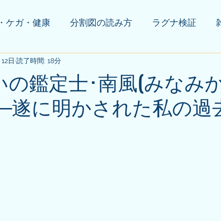
・ケガ・健康
分割図の読み方
ラグナ検証
月12日
の他(告知等)
読了時間: 18分
いの鑑定士･南風(みなみか
─遂に明かされた私の過