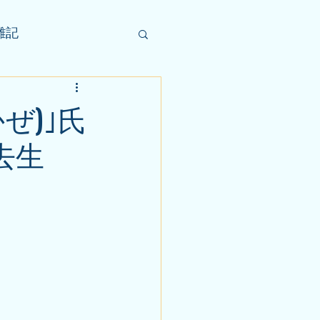
雑記
ぜ)｣氏
去生