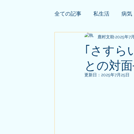
全ての記事
私生活
病気
依頼者様の公開鑑定
鹿村文助
2025年7
そ
｢さすら
との対面
更新日：
2025年7月25日