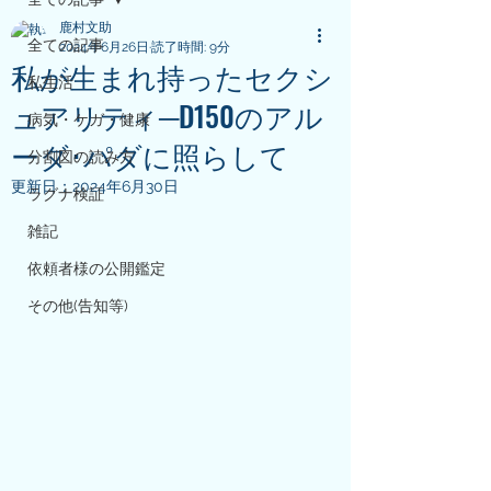
鹿村文助
全ての記事
2024年6月26日
読了時間: 9分
私が生まれ持ったセクシ
私生活
ュアリティ─D150のアル
病気・ケガ・健康
ーダ･パダに照らして
分割図の読み方
更新日：
2024年6月30日
ラグナ検証
雑記
依頼者様の公開鑑定
その他(告知等)