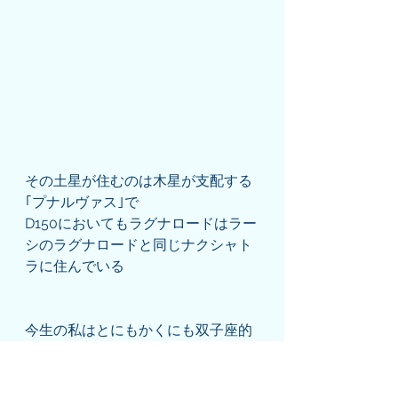
その土星が住むのは木星が支配する
｢プナルヴァス｣で
D150においてもラグナロードはラー
シのラグナロードと同じナクシャト
ラに住んでいる
今生の私はとにもかくにも双子座的
で
暇さえあれば人と人の間を取り持っ
て全く異なる立場を行ったり来たり