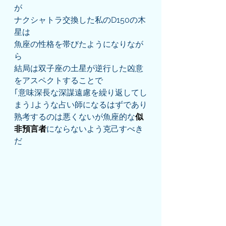
が
ナクシャトラ交換した私のD150の木
星は
魚座の性格を帯びたようになりなが
ら
結局は双子座の土星が逆行した凶意
をアスペクトすることで
｢意味深長な深謀遠慮を繰り返してし
まう｣ような占い師になるはずであり
熟考するのは悪くないが魚座的な
似
非預言者
にならないよう克己すべき
だ