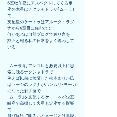
6室牡羊座にアスペクトしてくる定
座の木星はナクシャトラが｢ムーラ｣
で
支配星のケートゥはアルーダ・ラグ
ナから5室目に住むので
何かあれば自前ブログで独り言を
黙々と綴る私の日常をよく現わして
いる
｢ムーラ｣はアレコレと必要以上に思
索に耽るナクシャトラで
例えば以前に検証した
松本まりか
氏
はラーシのラグナがハンムサ･ヨーガ
になった射手座で
｢ムーラ｣を支配するケートゥが12室
蠍座で高揚して火星も定座する影響
で
飛び抜けて明るいイメージとは裏腹