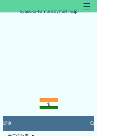
ayasuke-kamura@ymail.ne.jp
アリシュタ・バンガ~JYOTISHのススメ~
記事
全ての記事