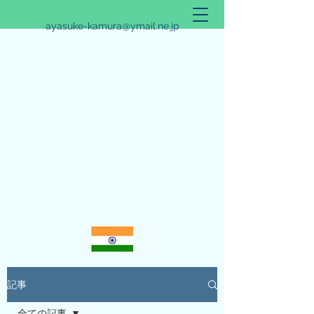
ayasuke-kamura@ymail.ne.jp
アリシュタ・バンガ~JYOTISHのススメ~
記事
全ての記事