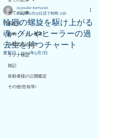
ayasuke-kamura0
全ての記事
2023年12月31日
読了時間: 11分
輪廻の螺旋を駆け上がる
私生活
魂─グルやヒーラーの過
病気・ケガ・健康
去生を持つチャート
分割図の読み方
更新日：
2024年5月7日
ラグナ検証
雑記
依頼者様の公開鑑定
その他(告知等)