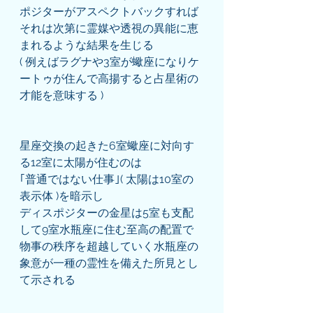
ポジターがアスペクトバックすれば
それは次第に霊媒や透視の異能に恵
まれるような結果を生じる
( 例えばラグナや3室が蠍座になりケ
ートゥが住んで高揚すると占星術の
才能を意味する )
星座交換の起きた6室蠍座に対向す
る12室に太陽が住むのは
｢普通ではない仕事｣( 太陽は10室の
表示体 )を暗示し
ディスポジターの金星は5室も支配
して9室水瓶座に住む至高の配置で
物事の秩序を超越していく水瓶座の
象意が一種の霊性を備えた所見とし
て示される