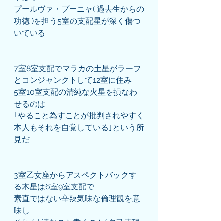
プールヴァ・プーニャ( 過去生からの
功徳 )を担う5室の支配星が深く傷つ
いている
7室8室支配でマラカの土星がラーフ
とコンジャンクトして12室に住み
5室10室支配の清純な火星を損なわ
せるのは
｢やること為すことが批判されやすく
本人もそれを自覚している｣という所
見だ
3室乙女座からアスペクトバックす
る木星は6室9室支配で
素直ではない辛辣気味な倫理観を意
味し