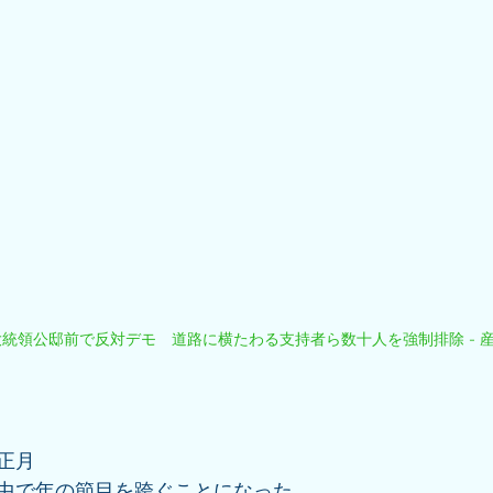
統領公邸前で反対デモ　道路に横たわる支持者ら数十人を強制排除 - 産
正月
中で年の節目を跨ぐことになった