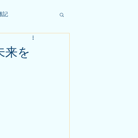
雑記
未来を