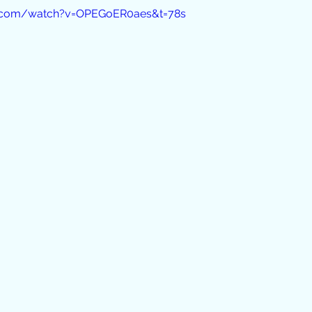
e.com/watch?v=OPEGoER0aes&t=78s