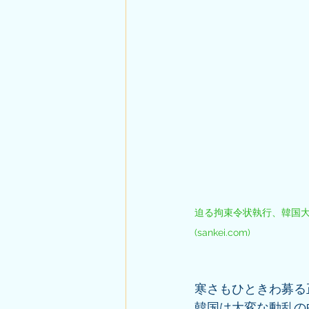
迫る拘束令状執行、韓国大
(
sankei.com
)
寒さもひときわ募る
韓国は大変な動乱の