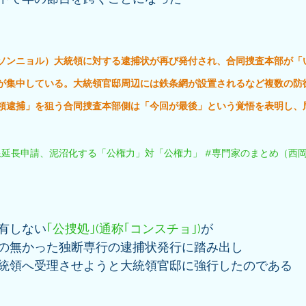
ソンニョル）大統領に対する逮捕状が再び発付され、合同捜査本部が「
が集中している。大統領官邸周辺には鉄条網が設置されるなど複数の防
領逮捕」を狙う合同捜査本部側は「今回が最後」という覚悟を表明し、
延長申請、泥沼化する「公権力」対「公権力」 #専門家のまとめ（西岡省
有しない
｢公捜処｣(通称｢コンスチョ｣)
が
の無かった独断専行の逮捕状発行に踏み出し
統領へ受理させようと大統領官邸に強行したのである