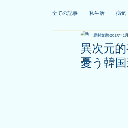
全ての記事
私生活
病気
依頼者様の公開鑑定
鹿村文助
2025年1
そ
異次元的
憂う韓国新