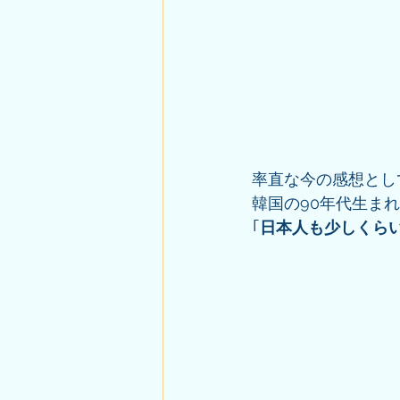
率直な今の感想とし
韓国の90年代生ま
｢
日本人も少しくら