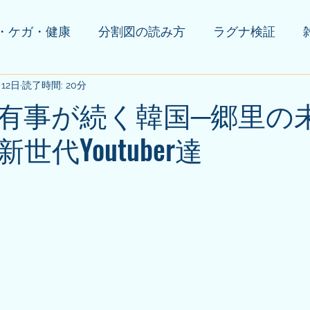
・ケガ・健康
分割図の読み方
ラグナ検証
月12日
の他(告知等)
読了時間: 20分
有事が続く韓国─郷里の
世代Youtuber達