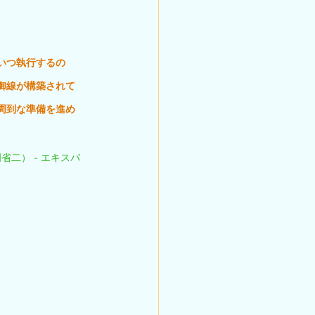
いつ執行するの
御線が構築されて
周到な準備を進め
二） - エキスパ