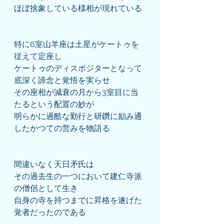
ほぼ捨象している様相が現れている
特に6室山羊座は土星がケートゥを
従えて定座し
ケートゥのディスポジターとなって
底深く諦念と覚悟を実らせ
その座相が減衰の月から3室目に当
たるという配置の妙が
明らかに過酷な勤行と研鑽に励み通
したかつての営みを物語る
間違いなく天日矛氏は
その過去生の一つにおいて建仁寺派
の僧侶として生き
自身の寺を持つまでに昇格を遂げた
覚者だったのである