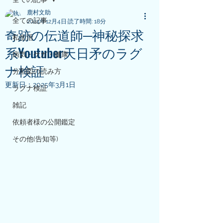
鹿村文助
全ての記事
2024年12月4日
読了時間: 18分
奇跡の伝道師─神秘探求
私生活
系Youtuber天日矛のラグ
病気・ケガ・健康
ナ検証
分割図の読み方
更新日：
2025年3月1日
ラグナ検証
雑記
依頼者様の公開鑑定
その他(告知等)