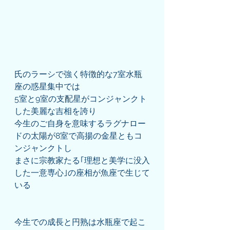
氏のラーシで強く特徴的な7室水瓶
座の惑星集中では
5室と9室の支配星がコンジャンクト
した美麗な吉相を誇り
今生のご自身を意味するラグナロー
ドの太陽が8室で高揚の金星ともコ
ンジャンクトし
まさに宗教家たる｢理想と美学に没入
した一意専心｣の座相が魚座で生じて
いる
今生での成長と円熟は水瓶座で起こ