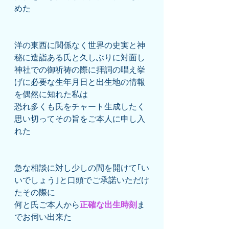
めた
洋の東西に関係なく世界の史実と神
秘に造詣ある氏と久しぶりに対面し
神社での御祈祷の際に拝詞の唱え挙
げに必要な生年月日と出生地の情報
を偶然に知れた私は
恐れ多くも氏をチャート生成したく
思い切ってその旨をご本人に申し入
れた
急な相談に対し少しの間を開けて｢い
いでしょう｣と口頭でご承諾いただけ
たその際に
何と氏ご本人から
正確な出生時刻
ま
でお伺い出来た