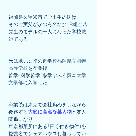
福岡県久留米市でご出生の氏は
そのご実父がかの有名な
3年B組金八
先生
のモデルの一人になった学校教
師である
氏は地元屈指の進学校
福岡県立明善
高等学校
を卒業後
哲学( 科学哲学 )を学ぶべく
熊本大学
文学部
に入学した
卒業後は東京で会社勤めをしながら
後述する
大変に高名な某人物
と友人
関係になり
東京都某所にある｢曰く付き物件｣を
複数名でシェアハウスし暮らしてい