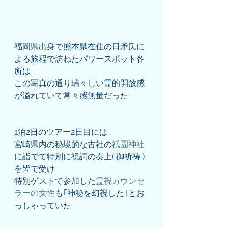
福岡県出身で熊本県在住の日矛氏に
よる旅程で訪ねたパワースポット各
所は
この写真の通り瑞々しい霊的開放感
が溢れていて常々感無量だった
1泊2日のツアー2日目には
宮崎県内の秘境的な古社の
祇園神社
に詣でて特別に祝詞の奏上( 御祈祷 )
を皆で受け
特別ゲストで参加した
霊視カウンセ
ラーの女性
も｢神秘を幻視した｣とお
っしゃっていた