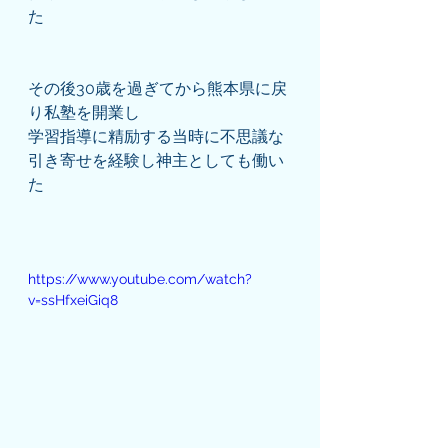
た
その後30歳を過ぎてから熊本県に戻
り私塾を開業し
学習指導に精励する当時に不思議な
引き寄せを経験し神主としても働い
た
https://www.youtube.com/watch?
v=ssHfxeiGiq8