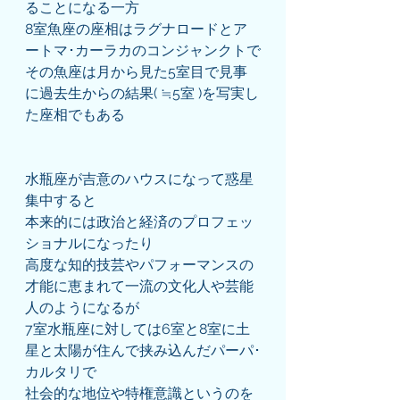
ることになる一方
8室魚座の座相はラグナロードとア
ートマ･カーラカのコンジャンクトで
その魚座は月から見た5室目で見事
に過去生からの結果( ≒5室 )を写実し
た座相でもある
水瓶座が吉意のハウスになって惑星
集中すると
本来的には政治と経済のプロフェッ
ショナルになったり
高度な知的技芸やパフォーマンスの
才能に恵まれて一流の文化人や芸能
人のようになるが
7室水瓶座に対しては6室と8室に土
星と太陽が住んで挟み込んだパーパ･
カルタリで
社会的な地位や特権意識というのを