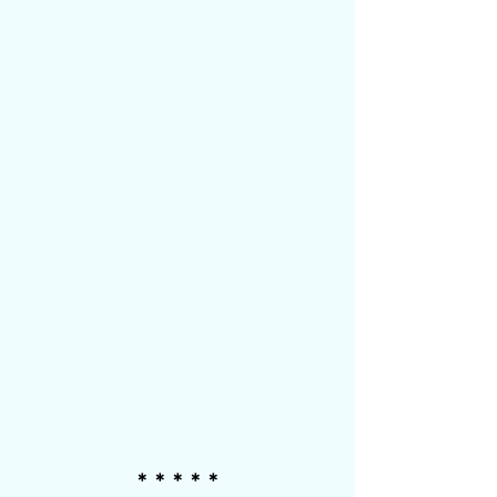
＊＊＊＊＊