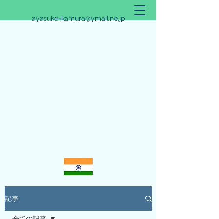
ayasuke-kamura@ymail.ne.jp
アリシュタ・バンガ~JYOTISHのススメ~
記事
全ての記事