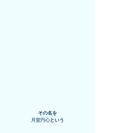
その名を
月堂円心
という