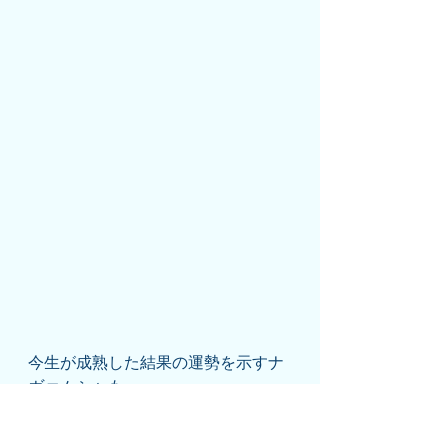
今生が成熟した結果の運勢を示すナ
ヴァムシャも
ラーシのラグナである獅子座が5室
目になってケートゥ( 悟りの表示体 )