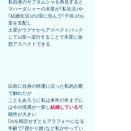
私自身のサプタムシャを再見すると
マハーダシャーの木星が｢私生活｣や
｢結婚生活｣の2室に住んで｢子供｣の9
室を支配し
土星がラグナからアスペクトバック
して12室へ逆行することで木星に仮
想アスペクトできる
以前に自身の時運に沿った私的占断
で触れたが
こともあろうに私は来年の冬までに
は今の境遇が一変し
結婚している
可
能性が大きい
D9を精読せずともアラフォーになる
年齢で｢授かり婚｣など私がやってい