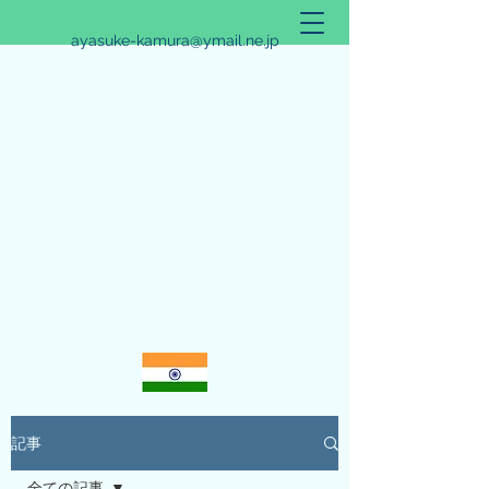
ayasuke-kamura@ymail.ne.jp
アリシュタ・バンガ~JYOTISHのススメ~
記事
全ての記事