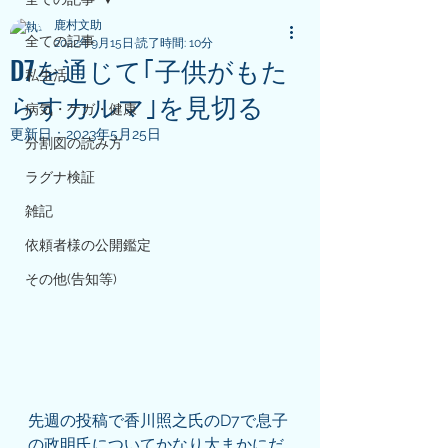
鹿村文助
全ての記事
2022年9月15日
読了時間: 10分
D7を通じて｢子供がもた
私生活
らすカルマ｣を見切る
病気・ケガ・健康
更新日：
2023年5月25日
分割図の読み方
ラグナ検証
雑記
依頼者様の公開鑑定
その他(告知等)
先週の投稿で香川照之氏のD7で息子
の政明氏についてかなり大まかにだ