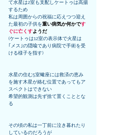
て水星は2室も支配しケートゥは高揚
するため
私は周囲からの祝福に応えつつ迎え
た最初の子供を
重い病気か何かで
す
ぐに亡くす
ようだ
(ケートゥは12室の表示体で火星は
｢メス｣の隠喩であり病院で手術を受
ける様子を指す)
水星の住む5室蠍座には救済の恵み
を施す木星が絡む位置であってもア
スペクトはできない
希望的観測は先ず捨て置くこととな
る
その頃の私は一丁前に泣き暮れたり
しているのだろうが