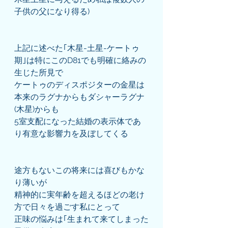
子供の父になり得る)
上記に述べた｢木星-土星-ケートゥ
期｣は特にこのD81でも明確に絡みの
生じた所見で
ケートゥのディスポジターの金星は
本来のラグナからもダシャーラグナ
(木星)からも
5室支配になった結婚の表示体であ
り有意な影響力を及ぼしてくる
途方もないこの将来には喜びもかな
り薄いが
精神的に実年齢を超えるほどの老け
方で日々を過ごす私にとって
正味の悩みは｢生まれて来てしまった