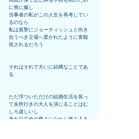
に喪に服し
当事者の私がこの人生を再考してい
るのなら
私は真摯にジョーティッシュと向き
合うべき立場へ置かれたように客観
視されるだろう
それはそれで大いに結構なことであ
る
ただ浮ついただけの結婚生活を装っ
て余所行きの大人を演じることはむ
しろ虚しいし
身を以て命の尊さに心から痛み入る
経験は｢誰かの役に立ちたい｣私の意
志に沿うものだ