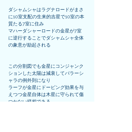
ダシャムシャはラグナロードがまさ
に10室支配の生来的吉星で10室の本
質たる7室に住み
マハーダシャーロードの金星が7室
に逆行することでダシャムシャ全体
の象意が励起される
この分割図でも金星にコンジャンク
ションした太陽は減衰してパラーシ
ャラの例外則になり
ラーフが金星にドーピング効果を与
えつつ金星自体は木星に守られて傷
つかない様相である
8室支配で定座しながら逆行した位
置が減衰の星座で