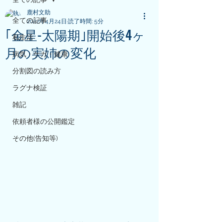
鹿村文助
全ての記事
2022年4月24日
読了時間: 5分
｢金星-太陽期｣開始後4ヶ
私生活
月の実姉の変化
病気・ケガ・健康
分割図の読み方
ラグナ検証
雑記
依頼者様の公開鑑定
その他(告知等)