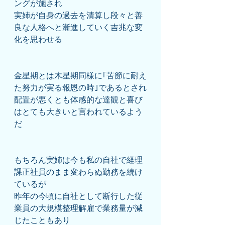
ングが施され
実姉が自身の過去を清算し段々と善
良な人格へと漸進していく吉兆な変
化を思わせる
金星期とは木星期同様に｢苦節に耐え
た努力が実る報恩の時｣であるとされ
配置が悪くとも体感的な達観と喜び
はとても大きいと言われているよう
だ
もちろん実姉は今も私の自社で経理
課正社員のまま変わらぬ勤務を続け
ているが
昨年の今頃に自社として断行した従
業員の大規模整理解雇で業務量が減
じたこともあり