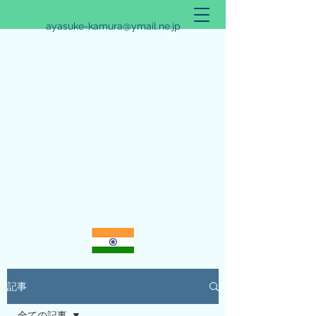
ayasuke-kamura@ymail.ne.jp
アリシュタ・バンガ~JYOTISHのススメ~
記事
全ての記事