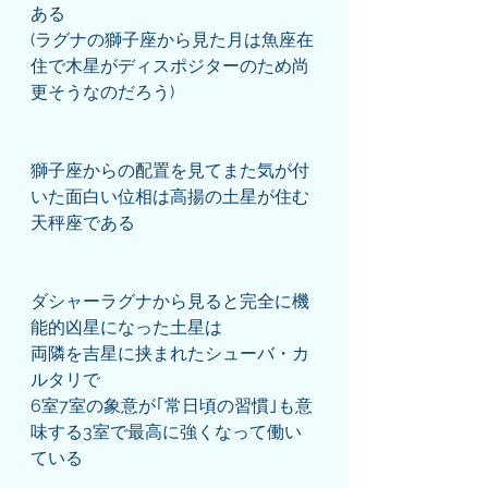
ある
(ラグナの獅子座から見た月は魚座在
住で木星がディスポジターのため尚
更そうなのだろう)
獅子座からの配置を見てまた気が付
いた面白い位相は高揚の土星が住む
天秤座である
ダシャーラグナから見ると完全に機
能的凶星になった土星は
両隣を吉星に挟まれたシューバ・カ
ルタリで
6室7室の象意が｢常日頃の習慣｣も意
味する3室で最高に強くなって働い
ている