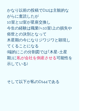
かなり以前の投稿でD12は主観的な
がらに査読したが
10室と12室が星座交換し
今生の経験は職業(≒10室)上の損失や
俗世との決別となって
木星期の今になりジワジワと顕現し
てくることになる
(端的にこの分割図では｢木星-土星
期｣に
私が会社を倒産させる
可能性を
示している)
そして以下が私のD144である