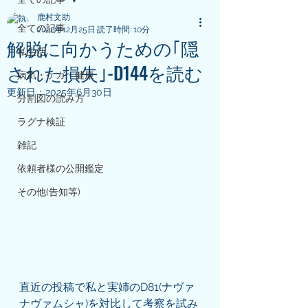
鹿村文助
全ての記事
2022年12月25日
読了時間: 10分
解脱に向かうための｢隠
私生活
された損失｣-D144を読む
病気・ケガ・健康
更新日：
2025年6月30日
分割図の読み方
ラグナ検証
雑記
依頼者様の公開鑑定
その他(告知等)
直近の投稿で私と実姉のD81(ナヴァ
ナヴァムシャ)を対比して考察を試み