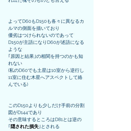
れ出た魂そのものとも言える
よってD60もD150も各々に異なるカ
ルマの側面を描いており
優劣はつけられないのであって
D150が主語になりD60が述語になる
ような
｢原因と結果｣の相関を持つのかも知
れない
(私のD60でも土星は10室から逆行し
11室に住む木星へアスペクトして絡
んでいる)
このD150よりも少しだけ手前の分割
図がD144であり
その意味するところはD81とは逆の
｢
隠された損失
｣とされる