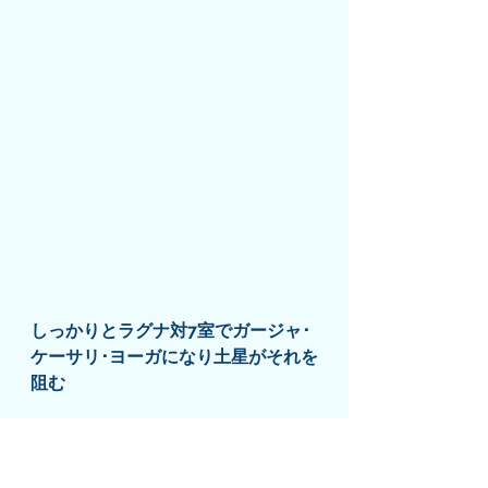
しっかりとラグナ対7室でガージャ･
ケーサリ･ヨーガになり土星がそれを
阻む
良い配置が起きてはならない否定的
な分割図で