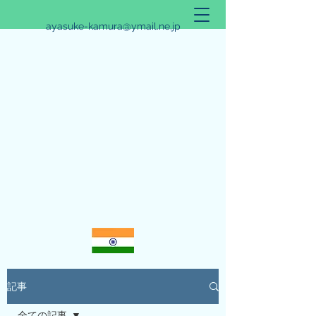
ayasuke-kamura@ymail.ne.jp
アリシュタ・バンガ~JYOTISHのススメ~
記事
全ての記事