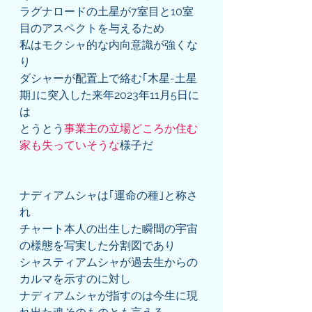
ラグナロードの土星が7室目と10室
目のアスペクトを与えるため
私はモクシャ的な内向意識が強くな
り
ダシャーが配置上で絡む｢木星-土星
期｣に突入した来年2023年11月5日に
は
とうとう
事業主の立場どころか住む
家も失っていそうな
様子だ
ナディアムシャは｢運命の種｣と称さ
れ
チャート本人の出生した瞬間の宇宙
の様態を写実した分割図であり
シャスティアムシャが過去生からの
カルマを示すのに対し
ナディアムシャが指すのは今生に現