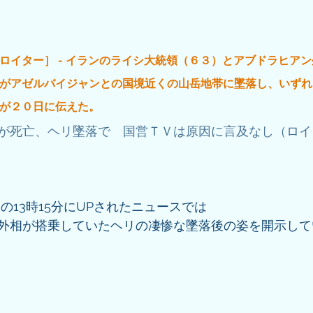
ロイター］ - イランのライシ大統領（６３）とアブドラヒア
がアゼルバイジャンとの国境近くの山岳地帯に墜落し、いずれ
が２０日に伝えた。
が死亡、ヘリ墜落で　国営ＴＶは原因に言及なし（ロイタ
/ 20 )の13時15分にUPされたニュースでは
外相が搭乗していたヘリの凄惨な墜落後の姿を開示して