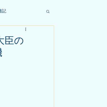
雑記
大臣の
機