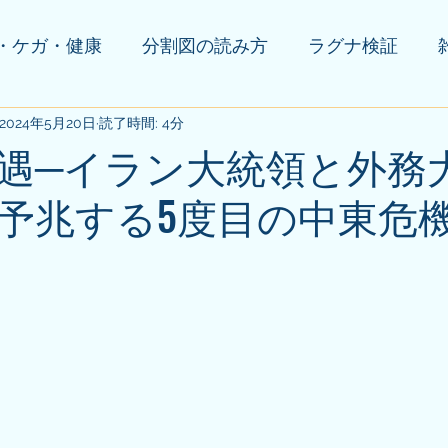
・ケガ・健康
分割図の読み方
ラグナ検証
の他(告知等)
2024年5月20日
読了時間: 4分
遇─イラン大統領と外務
予兆する5度目の中東危