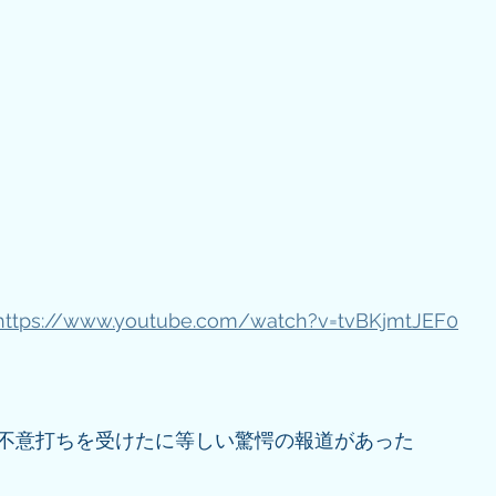
https://www.youtube.com/watch?v=tvBKjmtJEF0
不意打ちを受けたに等しい驚愕の報道があった