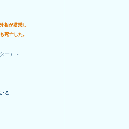
ン外相が搭乗し
も死亡した。
ー） - 
いる