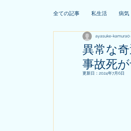
全ての記事
私生活
病気
依頼者様の公開鑑定
ayasuke-kamura0
そ
異常な奇
事故死が
更新日：
2024年7月6日