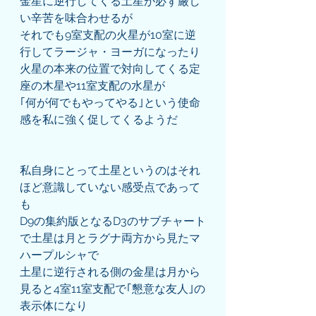
金星に逆行してくる土星が必ず厳し
い辛苦を味合わせるが
それでも9室支配の火星が10室に逆
行してラージャ・ヨーガになったり
火星の本来の位置で対向してくる定
座の木星や11室支配の水星が
｢何が何でもやってやる｣という使命
感を私に強く促してくるようだ
私自身にとって土星というのはそれ
ほど意識していない感受点であって
も
D9の集約版となるD3のサブチャート
で土星は月とラグナ両方から見たマ
ハープルシャで
土星に逆行される側の金星は月から
見ると4室11室支配で｢懇意な友人｣の
表示体になり