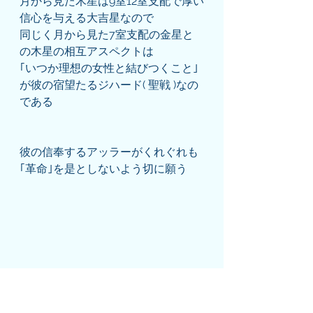
月から見た木星は9室12室支配で厚い
信心を与える大吉星なので
同じく月から見た7室支配の金星と
の木星の相互アスペクトは
｢いつか理想の女性と結びつくこと｣
が彼の宿望たるジハード( 聖戦 )なの
である
彼の信奉するアッラーがくれぐれも
｢革命｣を是としないよう切に願う