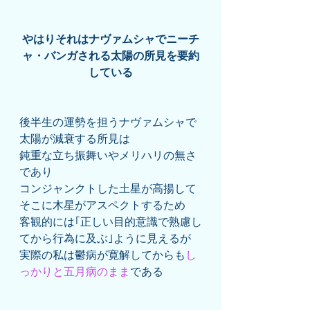
やはりそれはナヴァムシャでニーチ
ャ・バンガされる太陽の所見を要約
している
後半生の運勢を担うナヴァムシャで
太陽が減衰する所見は
鈍重な立ち振舞いやメリハリの無さ
であり
コンジャンクトした土星が高揚して
そこに木星がアスペクトするため
客観的には｢正しい目的意識で熟慮し
てから行為に及ぶ｣ように見えるが
実際の私は鬱病が寛解してからも
し
っかりと五月病のまま
である