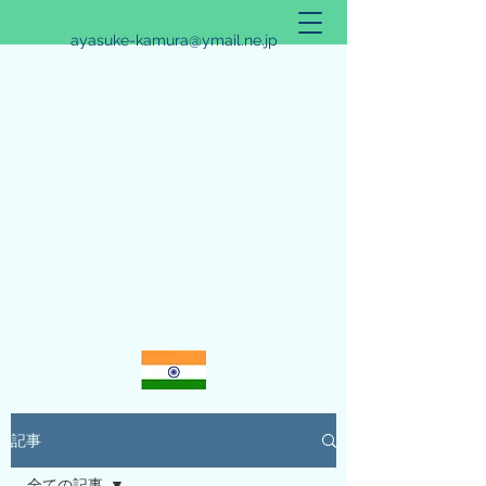
ayasuke-kamura@ymail.ne.jp
アリシュタ・バンガ~JYOTISHのススメ~
記事
全ての記事