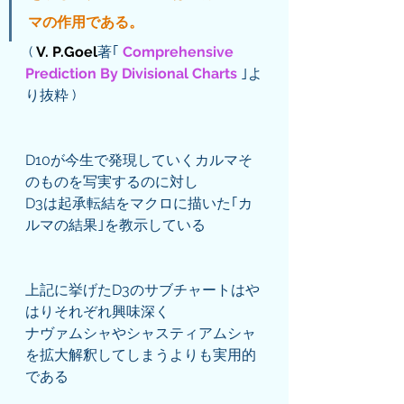
マの作用である。
 ( 
V. P.Goel
著｢
 Comprehensive 
Prediction By Divisional Charts 
｣よ
り抜粋 )
D10が今生で発現していくカルマそ
のものを写実するのに対し
D3は起承転結をマクロに描いた｢カ
ルマの結果｣を教示している
上記に挙げたD3のサブチャートはや
はりそれぞれ興味深く
ナヴァムシャやシャスティアムシャ
を拡大解釈してしまうよりも実用的
である