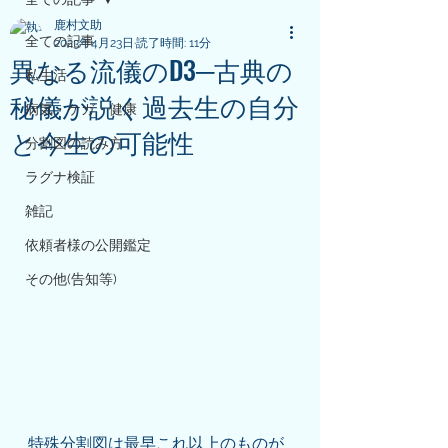
鹿村文助
全ての記事
2023年4月23日
読了時間: 11分
異なる流儀のD3─古典の
私生活
秘儀が説く過去生の自分
病気・ケガ・健康
と今生の可能性
分割図の読み方
ラグナ検証
雑記
依頼者様の公開鑑定
その他(告知等)
特殊分割図は最早これ以上のものが