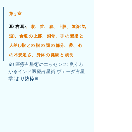
第 3 室 
耳( 右 耳)
、 喉、 首、 肩、 上肢、 気管( 気
道)、 食道 の 上部、 鎖骨、 手 の 親指 と 
人差し指 との 指 の 間 の 部分、 夢、 心 
の 不安定 さ、 身体 の 健康 と 成長 
※( 
医療占星術のエッセンス: 良くわ
かるインド医療占星術 ヴェーダ占星
学
 )より抜粋※