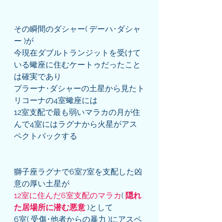
その瞬間のダシャー( デーハ･ダシャ
ー )が
今現在ダブルトランジットを受けて
いる蠍座に住むケートゥだったこと
は確実であり
プラーナ･ダシャーの土星から見たト
リコーナの4室蠍座には
12室支配で最も弱いマラカの月が住
んで4室にはラグナから火星がアス
ペクトバックする
獅子座ラグナで6室7室を支配した凶
意の厚い土星が
12室に住んだ6室支配のマラカ
( 
隠れ
た居場所に潜む悪意
 )として
6室( 受傷･他者からの暴力 )にアスペ