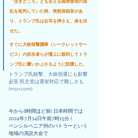
「泣きどころ」とも言える国境管理の混
乱を批判していた時、突然発砲音があ
り、トランプ氏は右耳を押さえ、身を伏
せた。
すぐに大統領警護隊（シークレットサー
ビス）の担当者らが壇上に殺到してトラ
ンプ氏に覆いかぶさるように防護した。
トランプ氏銃撃、大統領選にも影響
必至 民主党は選挙対応で難しさも 
(
msn.com
)
今から8時間ほど前( 日本時間では
2024年7月14日午前7時15分 )
ペンシルベニア州のバトラーという
地域の演説大会で