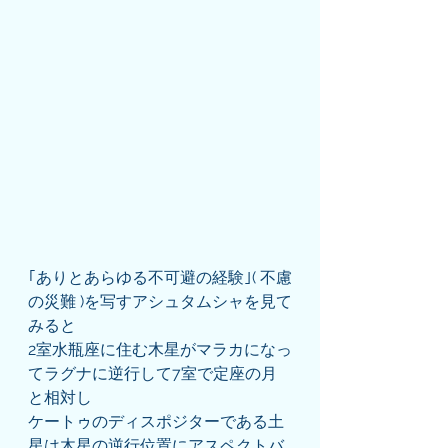
｢ありとあらゆる不可避の経験｣( 不慮
の災難 )を写すアシュタムシャを見て
みると
2室水瓶座に住む木星がマラカになっ
てラグナに逆行して7室で定座の月
と相対し
ケートゥのディスポジターである土
星は木星の逆行位置にアスペクトバ