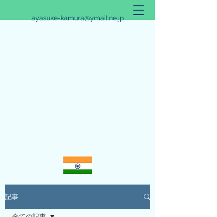
ayasuke-kamura@ymail.ne.jp
アリシュタ・バンガ~JYOTISHのススメ~
記事
全ての記事