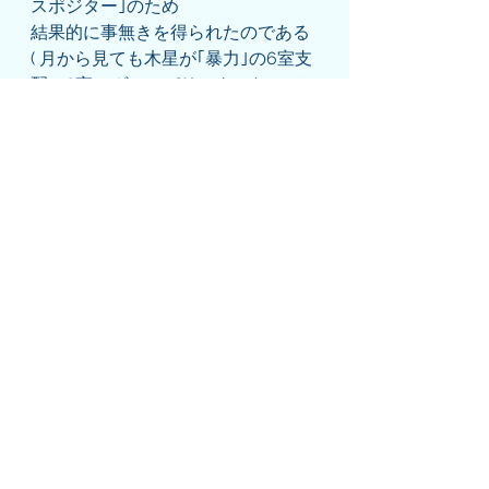
スポジター｣のため
結果的に事無きを得られたのである
( 月から見ても木星が｢暴力｣の6室支
配で8室でヴィーパリータになって
から7室で減衰する )
( または凶意の分割図のラグナロード
である土星が減衰したり
｢敵｣を意味する6室支配の水星が12
室に住んでしまう配置も
死角からの銃撃を受けるが異常な悪
運の強さで助かることを予兆してい
た )