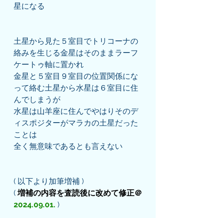
星になる
土星から見た５室目でトリコーナの
絡みを生じる金星はそのままラーフ
ケートゥ軸に置かれ
金星と５室目９室目の位置関係にな
って絡む土星から水星は６室目に住
んでしまうが
水星は山羊座に住んでやはりそのデ
ィスポジターがマラカの土星だった
ことは
全く無意味であるとも言えない
( 以下より加筆増補 )
( 
増補の内容を査読後に改めて修正＠
2024.09.01.
)