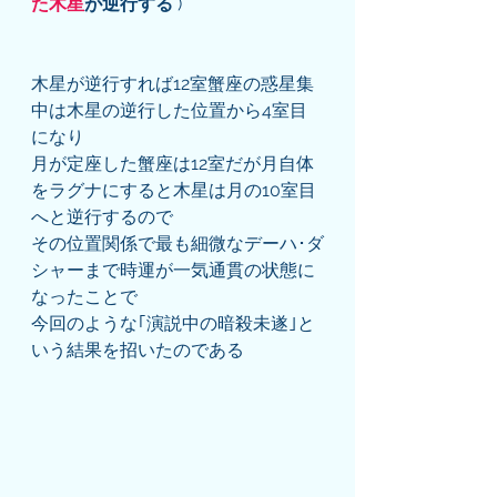
た木星
が逆行する
 )
木星が逆行すれば12室蟹座の惑星集
中は木星の逆行した位置から4室目
になり
月が定座した蟹座は12室だが月自体
をラグナにすると木星は月の10室目
へと逆行するので
その位置関係で最も細微なデーハ･ダ
シャーまで時運が一気通貫の状態に
なったことで
今回のような｢演説中の暗殺未遂｣と
いう結果を招いたのである