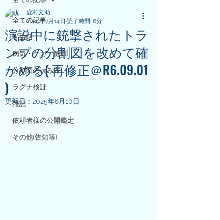
鹿村文助
全ての記事
2024年7月14日
読了時間: 6分
演説中に銃撃されたトラ
私生活
ンプの分割図を改めて確
病気・ケガ・健康
かめる( 再修正＠R6.09.01
分割図の読み方
)
ラグナ検証
更新日：
2025年6月10日
雑記
依頼者様の公開鑑定
その他(告知等)