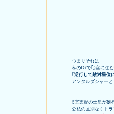
つまりそれは
私のD1で｢3室に
｢
逆行して敵対星位
アンタルダシャーと
6室支配の土星が逆
公私の区別なくトラ