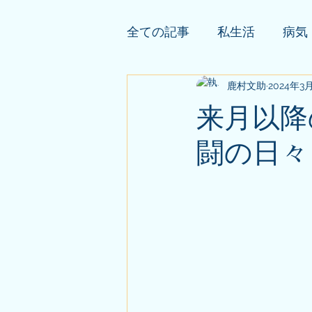
全ての記事
私生活
病気
依頼者様の公開鑑定
鹿村文助
2024年3
そ
来月以降
闘の日々