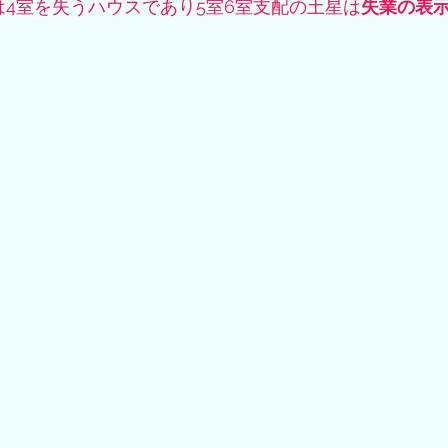
は4室を失うハウスであり5室6室支配の土星は
失業の表