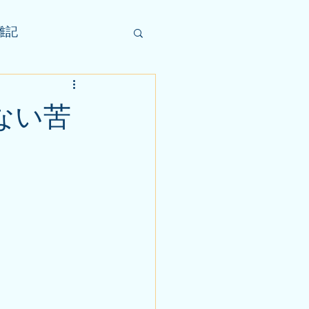
雑記
ない苦