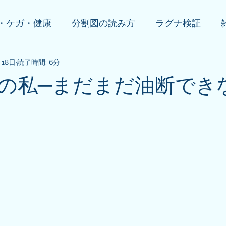
・ケガ・健康
分割図の読み方
ラグナ検証
月18日
の他(告知等)
読了時間: 6分
の私─まだまだ油断でき