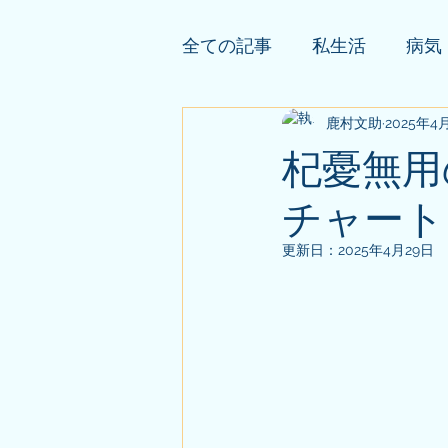
全ての記事
私生活
病気
依頼者様の公開鑑定
鹿村文助
2025年4
そ
杞憂無用
チャート
更新日：
2025年4月29日