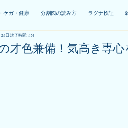
・ケガ・健康
分割図の読み方
ラグナ検証
月24日
の他(告知等)
読了時間: 4分
の才色兼備！気高き専心