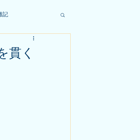
雑記
を貫く