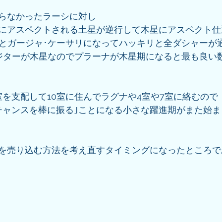
らなかったラーシに対し
にアスペクトされる土星が逆行して木星にアスペクト仕
月とガージャ･ケーサリになってハッキリと全ダシャーが
ポジターが木星なのでプラーナが木星期になると最も良い数
室を支配して10室に住んでラグナや4室や7室に絡むので
チャンスを棒に振る｣ことになる小さな躍進期がまた始
を売り込む方法を考え直すタイミングになったところで