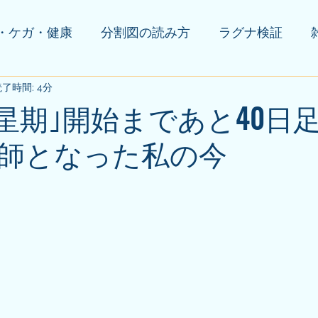
・ケガ・健康
分割図の読み方
ラグナ検証
の他(告知等)
了時間: 4分
水星期｣開始まであと40日
師となった私の今