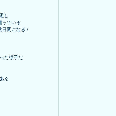
返し
通っている
日間になる )
まった様子だ
ある