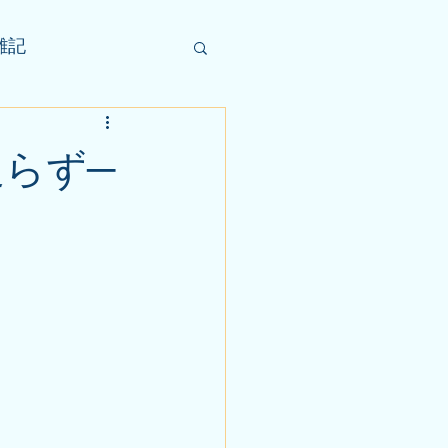
雑記
足らず─