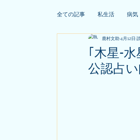
全ての記事
私生活
病気
依頼者様の公開鑑定
鹿村文助
4月12日
そ
読
｢木星-
公認占い