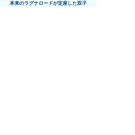
本来のラグナロードが定座した双子
座がラグナでアートマカーラカが対
向7室に住む
更に水星にコンジャンクトした太陽
は婚約者やビジネスパートナーを指
すダラ・カーラカだ
これもこれで嘘くさいほど最高潮の
上昇期(でなければおかしい)というよ
うな時である
･･･今これからの運勢は大体こうだろ
うか↓