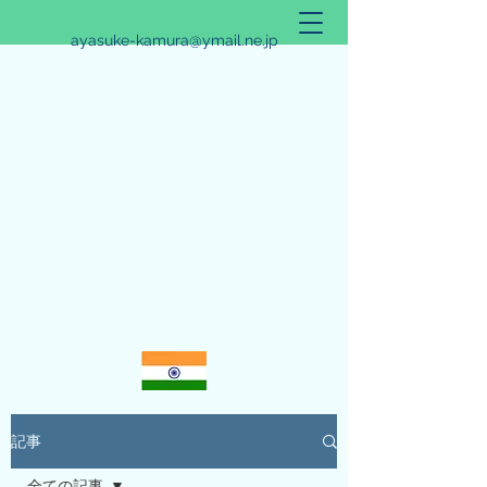
ayasuke-kamura@ymail.ne.jp
アリシュタ・バンガ~JYOTISHのススメ~
記事
全ての記事