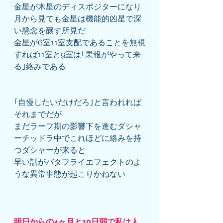
金星が木星のディスポジターになり
月から見ても金星は機能的凶星で深
い懸念を醸す所見だ
金星が6室11室支配であることを無視
すれば11室と9室は｢果報がやって来
る｣絡みである
｢自慢したいだけだろ｣と言われれば
それまでだが
まだラーフ期の影響下を進むダシャ
ーチッドラ中でこれほどに絡みを持
つダシャーが来ると
早い話がバタフライエフェクトのよ
うな異常事態が起こりかねない
明日からの4ヶ月と10日弱で私は人