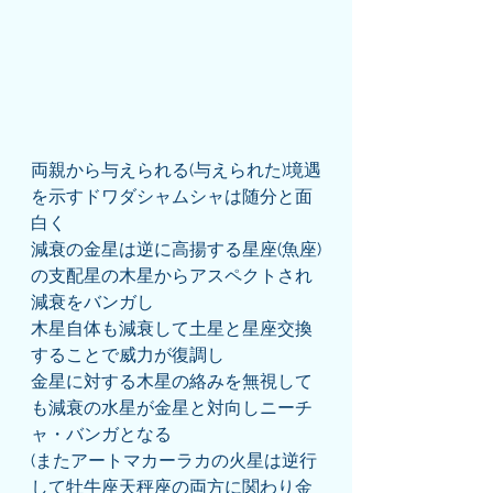
両親から与えられる(与えられた)境遇
を示すドワダシャムシャは随分と面
白く
減衰の金星は逆に高揚する星座(魚座)
の支配星の木星からアスペクトされ
減衰をバンガし
木星自体も減衰して土星と星座交換
することで威力が復調し
金星に対する木星の絡みを無視して
も減衰の水星が金星と対向しニーチ
ャ・バンガとなる
(またアートマカーラカの火星は逆行
して牡牛座天秤座の両方に関わり金