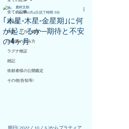
鹿村文助
全ての記事
2022年10月4日
読了時間: 6分
｢木星-木星-金星期｣に何
私生活
が起こるか─期待と不安
病気・ケガ・健康
の4ヶ月
分割図の読み方
ラグナ検証
雑記
依頼者様の公開鑑定
その他(告知等)
明日( 2022 / 10 / 5 )からプラティア