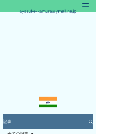
ayasuke-kamura@ymail.ne.jp
アリシュタ・バンガ~JYOTISHのススメ~
記事
全ての記事