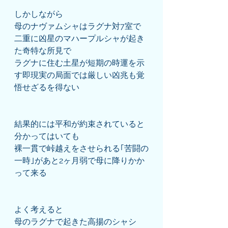
しかしながら
母のナヴァムシャはラグナ対7室で
二重に凶星のマハープルシャが起き
た奇特な所見で
ラグナに住む土星が短期の時運を示
す即現実の局面では厳しい凶兆も覚
悟せざるを得ない
結果的には平和が約束されていると
分かってはいても
裸一貫で峠越えをさせられる｢苦闘の
一時｣があと2ヶ月弱で母に降りかか
って来る
よく考えると
母のラグナで起きた高揚のシャシ