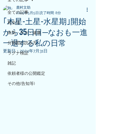
鹿村文助
全ての記事
2024年5月5日
読了時間: 8分
｢木星-土星-水星期｣開始
私生活
から35日目─なおも一進
病気・ケガ・健康
一退する私の日常
分割図の読み方
更新日：
2024年7月31日
ラグナ検証
雑記
依頼者様の公開鑑定
その他(告知等)