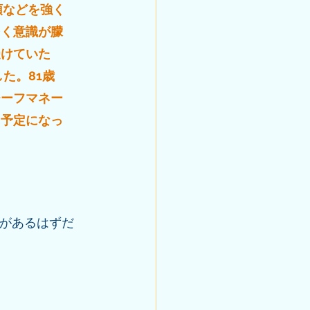
頭などを強く
多く意識が朦
受けていた
た。81歳
チーフマネー
る予定になっ
置があるはずだ