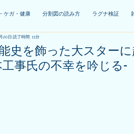
・ケガ・健康
分割図の読み方
ラグナ検証
0月20日
の他(告知等)
読了時間: 11分
能史を飾った大スターに
本工事氏の不幸を吟じる-