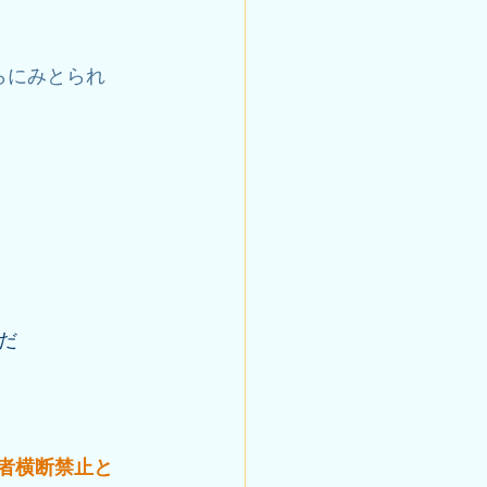
らにみとられ
だ
行者横断禁止と