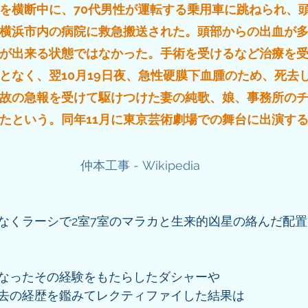
を横断中に、70代男性が運転する乗用車に跳ねられ、
横浜市内の病院に救急搬送された。頭部からの出血が
が出来る状態ではなかった。手術を受けるなど治療を
となく、翌10月19日夜、急性硬膜下血腫のため、死去し
故の急報を受けて駆けつけた妻の純歌、娘、事務所の
たという。同年11月に東京芸術劇場での舞台に出演す
仲本工事 - Wikipedia
なくラーシで2室7室のマラカと生来的凶星の絡んだ配
なったその経験をもたらしたダシャーや
去の経歴を鑑みてレクティファイした結果は