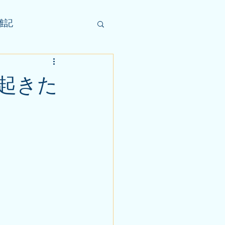
雑記
起きた