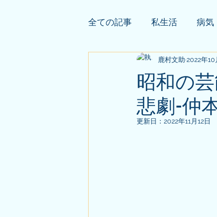
全ての記事
私生活
病気
依頼者様の公開鑑定
鹿村文助
2022年1
そ
昭和の芸
悲劇-仲
更新日：
2022年11月12日