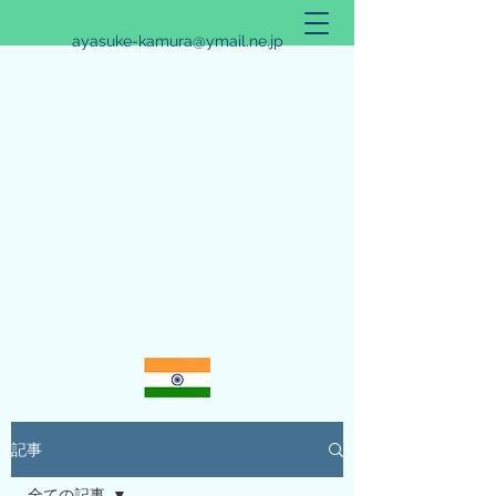
ayasuke-kamura@ymail.ne.jp
アリシュタ・バンガ~JYOTISHのススメ~
記事
全ての記事