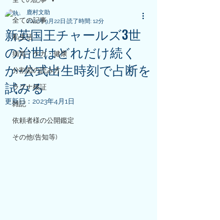
鹿村文助
全ての記事
2022年9月22日
読了時間: 12分
新英国王チャールズ3世
私生活
の治世はどれだけ続く
病気・ケガ・健康
か-公式出生時刻で占断を
分割図の読み方
試みる
ラグナ検証
更新日：
2023年4月1日
雑記
依頼者様の公開鑑定
その他(告知等)