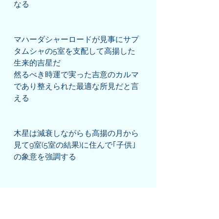
なる
マハーダシャーロードが見事にサプ
タムシャの5室を支配して高揚した
生来的吉星だ
然るべき時運で実った吉意のカルマ
であり整えられた最適な所見だと言
える
木星は減衰しながらも高揚の月から
見て9室(5室の結果)に住んで｢子供｣
の象意を強調する
金星は木星と絡まない位相であろう
と月と絡んだディスポジターのため
有意な経験が生じる