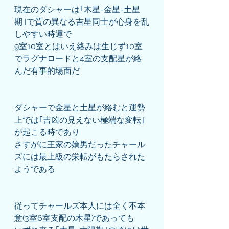
現在のダシャーは｢木星-金星-土星
期｣で質の異なる吉星同士が心身を乱
しやすい時運で
9室10室とはいえ絡みは生じず10室
でラグナロードと4室の支配星が絡
んだ有事的場面だ
ダシャーで金星と土星が絡むと運勢
上では｢吉凶の見えない極端な変転｣
が起こる時であり
さすがに王家の嫡男だったチャール
ズには最上級の栄転がもたらされた
ようである
従ってチャールズ本人には全く不本
意(3室6室支配の木星)であっても