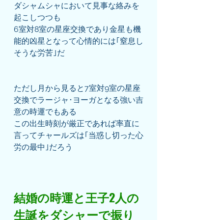
ダシャムシャにおいて見事な絡みを
起こしつつも
6室対8室の星座交換であり金星も機
能的凶星となって心情的には｢窒息し
そうな労苦｣だ
ただし月から見ると7室対9室の星座
交換でラージャ･ヨーガとなる強い吉
意の時運でもある
この出生時刻が厳正であれば率直に
言ってチャールズは｢当惑し切った心
労の最中｣だろう
結婚の時運と王子2人の
生誕をダシャーで振り