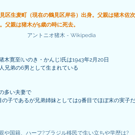
見区生麦町（現在の鶴見区岸谷）出身。父親は猪木佐
。父親は猪木が5歳の時に死去。
アントニオ猪木 - Wikipedia
木寛至(いのき・かんじ)氏は1943年2月20日
0人兄弟の6男として生まれている
の多い夫妻で
目の子であるが兄弟姉妹としては9番目でほぼ末の実子
親や国籍、ハーフ?ブラジル移民で生い立ちや学歴は? 