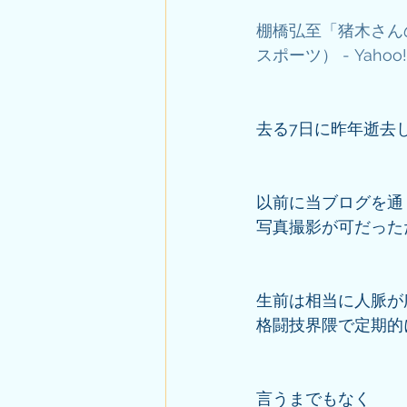
棚橋弘至「猪木さん
スポーツ） - Yaho
去る7日に昨年逝去
以前に当ブログを通
写真撮影が可だった
生前は相当に人脈が
格闘技界隈で定期的
言うまでもなく