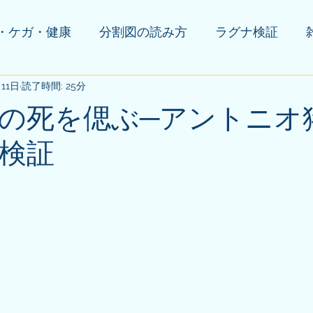
・ケガ・健康
分割図の読み方
ラグナ検証
月11日
の他(告知等)
読了時間: 25分
の死を偲ぶ─アントニオ
検証