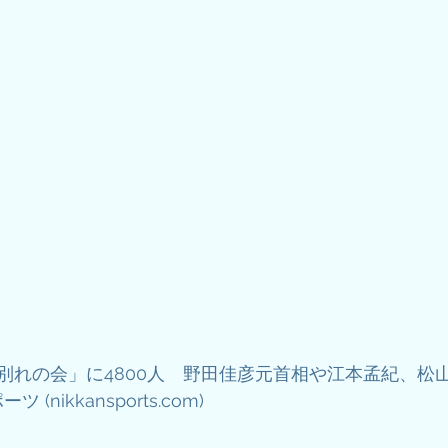
別れの会」に4800人　野田佳彦元首相や江本孟紀、松山
 (nikkansports.com)