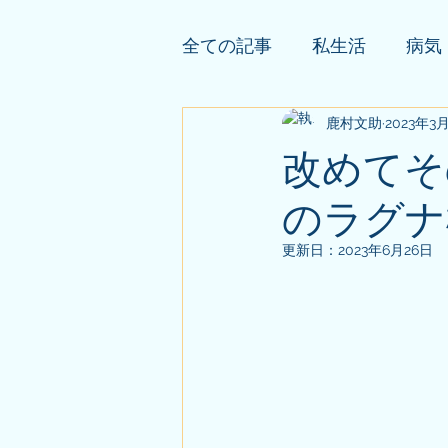
全ての記事
私生活
病気
依頼者様の公開鑑定
鹿村文助
2023年3
そ
改めてそ
のラグナ
更新日：
2023年6月26日