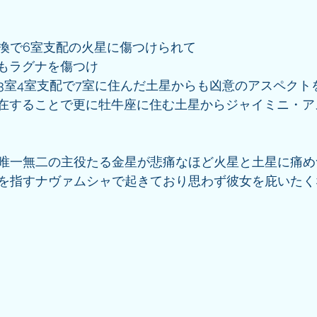
換で6室支配の火星に傷つけられて
てもラグナを傷つけ
3室4室支配で7室に住んだ土星からも凶意のアスペクト
伏在することで更に牡牛座に住む土星からジャイミニ・
唯一無二の主役たる金星が悲痛なほど火星と土星に痛め
を指すナヴァムシャで起きており思わず彼女を庇いたく