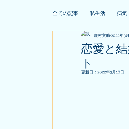
全ての記事
私生活
病気
依頼者様の公開鑑定
鹿村文助
2022年3
そ
恋愛と結
ト
更新日：
2022年3月18日