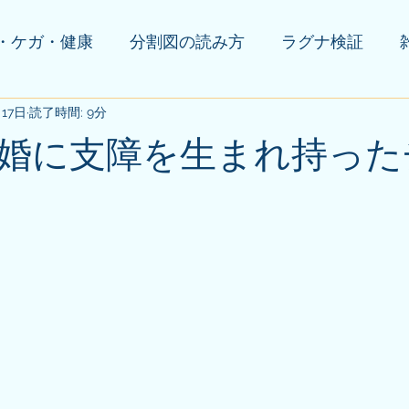
・ケガ・健康
分割図の読み方
ラグナ検証
月17日
の他(告知等)
読了時間: 9分
婚に支障を生まれ持った