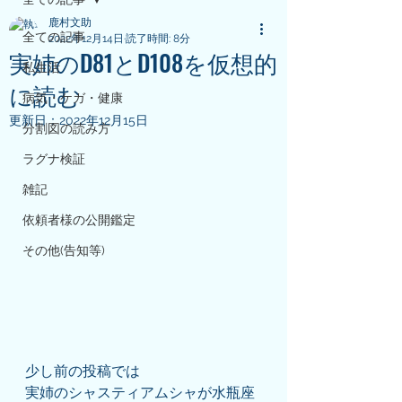
鹿村文助
全ての記事
2022年12月14日
読了時間: 8分
実姉のD81とD108を仮想的
私生活
に読む
病気・ケガ・健康
更新日：
2022年12月15日
分割図の読み方
ラグナ検証
雑記
依頼者様の公開鑑定
その他(告知等)
少し前の投稿では
実姉のシャスティアムシャが水瓶座