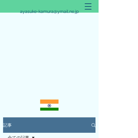
ayasuke-kamura@ymail.ne.jp
アリシュタ・バンガ~JYOTISHのススメ~
記事
全ての記事