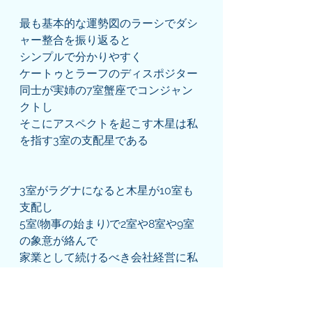
最も基本的な運勢図のラーシでダシ
ャー整合を振り返ると
シンプルで分かりやすく
ケートゥとラーフのディスポジター
同士が実姉の7室蟹座でコンジャン
クトし
そこにアスペクトを起こす木星は私
を指す3室の支配星である
3室がラグナになると木星が10室も
支配し
5室(物事の始まり)で2室や8室や9室
の象意が絡んで
家業として続けるべき会社経営に私
が参入する(させられる)時局だったと
言える
(ただし木星は9室蠍座で高揚のケー