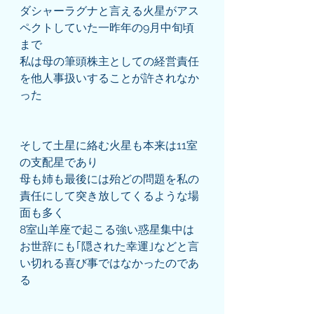
ダシャーラグナと言える火星がアス
ペクトしていた一昨年の9月中旬頃
まで
私は母の筆頭株主としての経営責任
を他人事扱いすることが許されなか
った
そして土星に絡む火星も本来は11室
の支配星であり
母も姉も最後には殆どの問題を私の
責任にして突き放してくるような場
面も多く
8室山羊座で起こる強い惑星集中は
お世辞にも｢隠された幸運｣などと言
い切れる喜び事ではなかったのであ
る