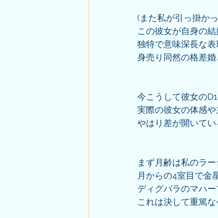
(また私が引っ掛か
この彼女が自身の結
独特で意味深長な表
身売り同然の格差婚
今こうして彼女のD
実際の彼女の体感や
やはり差が開いてい
まず月齢は私のラー
月からの4室目で金
ディグバラのマハー
これは決して重篤な