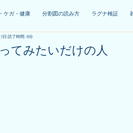
・ケガ・健康
分割図の読み方
ラグナ検証
月7日
の他(告知等)
読了時間: 8分
ってみたいだけの人