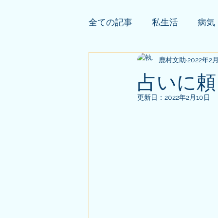
全ての記事
私生活
病気
依頼者様の公開鑑定
鹿村文助
2022年2
そ
占いに頼
更新日：
2022年2月10日