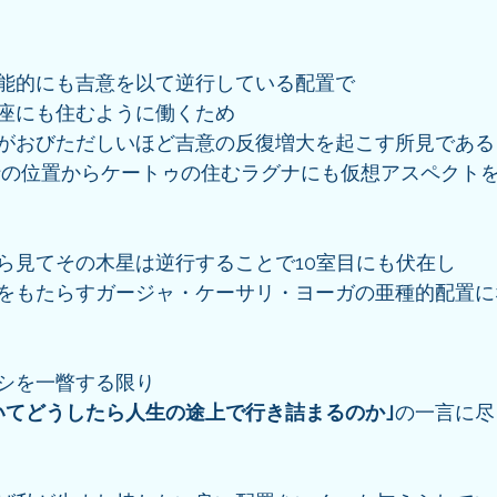
能的にも吉意を以て逆行している配置で
座にも住むように働くため
がおびただしいほど吉意の反復増大を起こす所見である
行の位置からケートゥの住むラグナにも仮想アスペクトを
ら見てその木星は逆行することで10室目にも伏在し
をもたらすガージャ・ケーサリ・ヨーガの亜種的配置に
シを一瞥する限り
いてどうしたら人生の途上で行き詰まるのか｣
の一言に尽