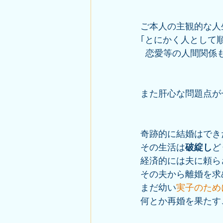
ご本人の主観的な人
｢とにかく人として
  恋愛等の人間関
また肝心な問題点が
奇跡的に結婚はでき
その生活は
破綻し
ど
経済的には夫に頼ら
その夫から離婚を求
まだ幼い
実子のため
何とか再婚を果たす