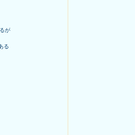
るが
ある 