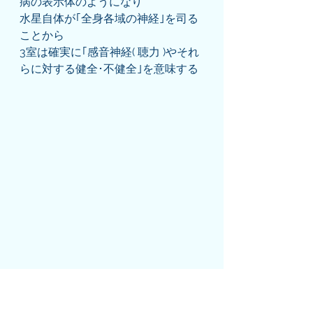
病の表示体のようになり
水星自体が｢全身各域の神経｣を司る
ことから
3室は確実に｢感音神経( 聴力 )やそれ
らに対する健全･不健全｣を意味する
(ケートゥ-木星-土星期)