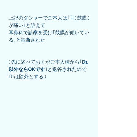
上記のダシャーでご本人は｢耳( 鼓膜 )
が痛い｣と訴えて
耳鼻科で診察を受け｢鼓膜が傾いてい
る｣と診断された
( 先に述べておくがご本人様から｢
D1
以外ならOKです
｣と返答されたので
D1は除外とする )