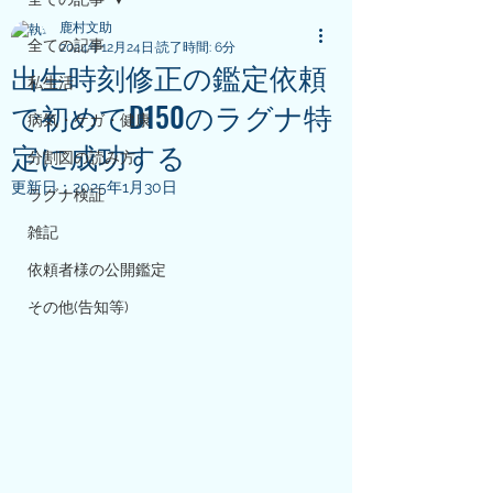
鹿村文助
全ての記事
2024年12月24日
読了時間: 6分
出生時刻修正の鑑定依頼
私生活
で初めてD150のラグナ特
病気・ケガ・健康
定に成功する
分割図の読み方
更新日：
2025年1月30日
ラグナ検証
雑記
依頼者様の公開鑑定
その他(告知等)