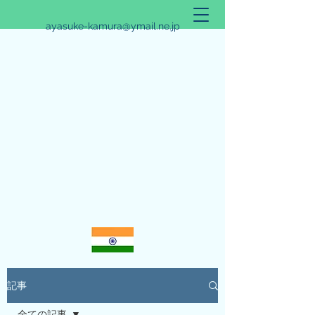
ayasuke-kamura@ymail.ne.jp
アリシュタ・バンガ~JYOTISHのススメ~
記事
全ての記事