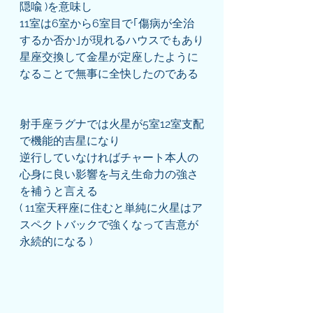
隠喩 )を意味し
11室は6室から6室目で｢傷病が全治
するか否か｣が現れるハウスでもあり
星座交換して金星が定座したように
なることで無事に全快したのである
射手座ラグナでは火星が5室12室支配
で機能的吉星になり
逆行していなければチャート本人の
心身に良い影響を与え生命力の強さ
を補うと言える
( 11室天秤座に住むと単純に火星はア
スペクトバックで強くなって吉意が
永続的になる )