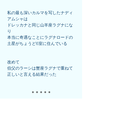
私の最も深いカルマを写したナディ
アムシャは
ドレッカナと同じ山羊座ラグナにな
り
本当に奇遇なことにラグナロードの
土星がちょうど6室に住んでいる
改めて
伯父のラーシは蟹座ラグナで重ねて
正しいと言える結果だった
＊＊＊＊＊
今また自分自身の分割図をダシャー