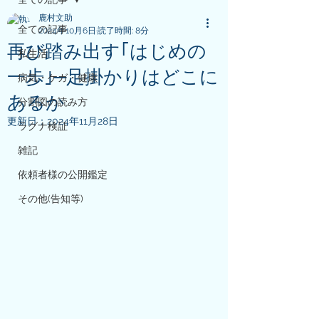
鹿村文助
全ての記事
2024年10月6日
読了時間: 8分
再び踏み出す｢はじめの
私生活
一歩｣─足掛かりはどこに
病気・ケガ・健康
あるか
分割図の読み方
更新日：
2024年11月28日
ラグナ検証
雑記
依頼者様の公開鑑定
その他(告知等)