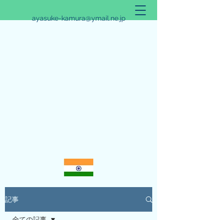
ayasuke-kamura@ymail.ne.jp
アリシュタ・バンガ~JYOTISHのススメ~
記事
全ての記事