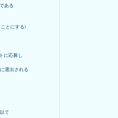
である
ることにする)
ストに応募し
に選出される
を以て