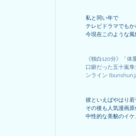
私と同い年で
テレビドラマでもか
今現在このような風
《独白120分》「体
口癖だった五十嵐隼
ンライン (bunshun.j
彼といえばやはり若
その後も人気漫画原作
中性的な美貌のイケ