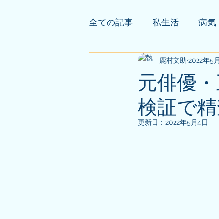
全ての記事
私生活
病気
依頼者様の公開鑑定
鹿村文助
2022年5
そ
元俳優・
検証で精
更新日：
2022年5月4日