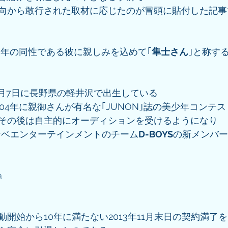
趣向から敢行された取材に応じたのが冒頭に貼付した記事
い年の同性である彼に親しみを込めて｢
隼士さん
｣と称す
8月7日に長野県の軽井沢で出生している
04年に親御さんが有名な｢JUNON｣誌の美少年コンテ
その後は自主的にオーディションを受けるようになり 
タナベエンターテインメントのチーム
D-BOYS
の新メンバー
a
開始から10年に満たない2013年11月末日の契約満了