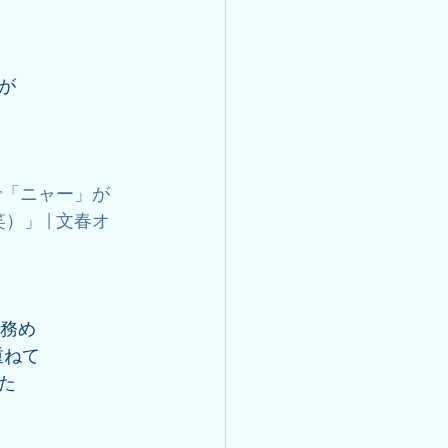
が
で「ニャー」が
」 | 文春オ
を務め
重ねて
た