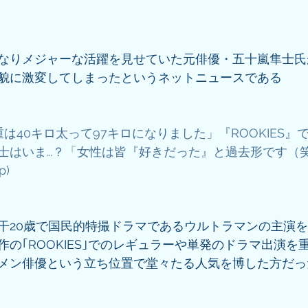
なりメジャーな活躍を見せていた元俳優・五十嵐隼士氏
貌に激変してしまったというネットニュースである
重は40キロ太って97キロになりました」『ROOKIES』
士はいま…？「女性は皆『好きだった』と過去形です（笑）
p)
干20歳で国民的特撮ドラマであるウルトラマンの主演
の｢ROOKIES｣でのレギュラーや単発のドラマ出演を
メン俳優という立ち位置で堂々たる人気を博した方だっ