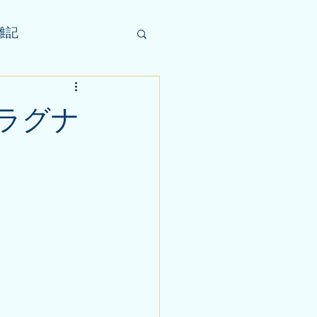
雑記
ラグナ