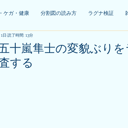
・ケガ・健康
分割図の読み方
ラグナ検証
月1日
の他(告知等)
読了時間: 13分
五十嵐隼士の変貌ぶりを
査する