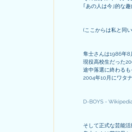
｢あの人は今｣的な
(ここからは私と同
隼士さんは1986年
現役高校生だった20
途中落選に終わるも
2004年10月にワ
D-BOYS - Wikipedi
そして正式な芸能活動