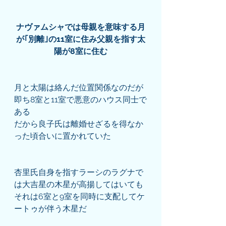
ナヴァムシャでは母親を意味する月
が｢別離｣の11室に住み父親を指す太
陽が8室に住む
月と太陽は絡んだ位置関係なのだが
即ち8室と11室で悪意のハウス同士で
ある
だから良子氏は離婚せざるを得なか
った頃合いに置かれていた
杏里氏自身を指すラーシのラグナで
は大吉星の木星が高揚してはいても
それは6室と9室を同時に支配してケ
ートゥが伴う木星だ