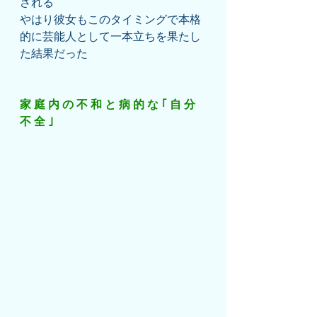
される
やはり彼女もこのタイミングで本格
的に芸能人として一本立ちを果たし
た結果だった
家 庭 内 の 不 和 と 病 的 な ｢ 自 分 
不 全 ｣