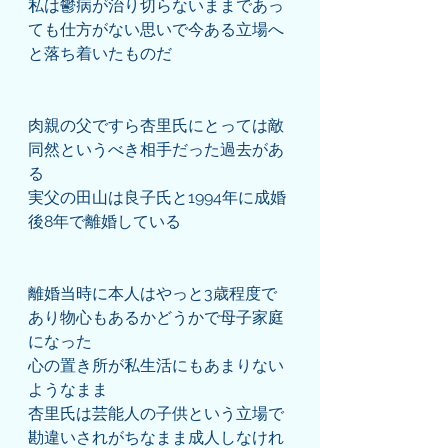
私は鬱病が治り切らないままであっ
ても仕方がない思いで今ある立場へ
と落ち着いたものだ
肉親の父ですら杏里氏にとっては敵
同然というべき相手だった過去があ
る
実父の田山は良子氏と1994年に成婚
後8年で離婚している
離婚当時に本人はやっと3歳程度で
あり物心もあるかどうかで母子家庭
になった
心の置き所が私生活にもあまりない
ようなまま
杏里氏は芸能人の子供という立場で
勘違いされがちなまま成人しなけれ