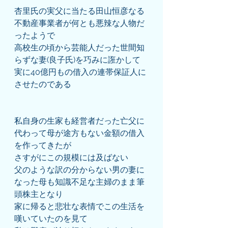
杏里氏の実父に当たる田山恒彦なる
不動産事業者が何とも悪辣な人物だ
ったようで
高校生の頃から芸能人だった世間知
らずな妻(良子氏)を巧みに誑かして
実に40億円もの借入の連帯保証人に
させたのである
私自身の生家も経営者だった亡父に
代わって母が途方もない金額の借入
を作ってきたが
さすがにこの規模には及ばない
父のような訳の分からない男の妻に
なった母も知識不足な主婦のまま筆
頭株主となり
家に帰ると悲壮な表情でこの生活を
嘆いていたのを見て