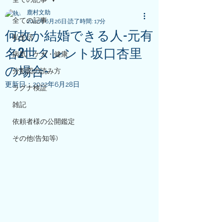
鹿村文助
全ての記事
2022年6月26日
読了時間: 17分
何故か結婚できる人-元有
私生活
名2世タレント坂口杏里
病気・ケガ・健康
の場合-
分割図の読み方
更新日：
2022年6月28日
ラグナ検証
雑記
依頼者様の公開鑑定
その他(告知等)