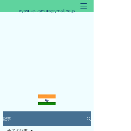
ayasuke-kamura@ymail.ne.jp
アリシュタ・バンガ~JYOTISHのススメ~
記事
全ての記事