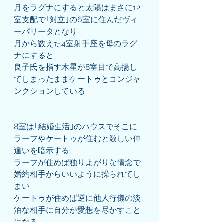
月をラグナにすると太陽はまさに12
室支配で｢対立｣の6室に住んだヴィ
ーパリータとなり
月から数えた4室射手座を母のラグ
ナにすると
良子氏を指す木星が8室目で高揚し
てしまったままケートゥとコンジャ
ンクションしている
8室は｢結婚生活｣のハウスでそこに
ラーフやケートゥが住むと激しい仲
違いを暗示する
ラーフが住めば独りよがりな情念で
婚約相手からいいように操られてし
まい
ケートゥが住めば逆に他人行儀の淡
泊な相手に自分が愛想を尽かすこと
になる