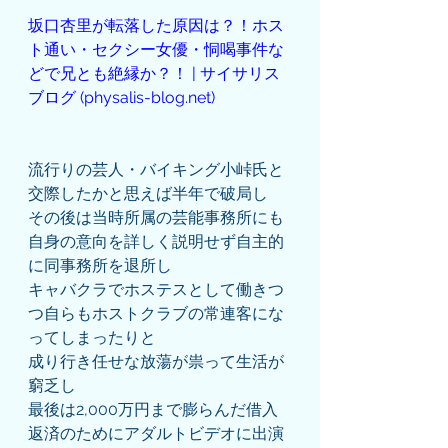
坂口杏里が転落した原因は？！ホス
ト通い・セクシー女優・恫喝事件な
どで兄とも絶縁か？！ | サイサリス 
ブログ (physalis-blog.net)
流行りの芸人・バイキング小峠氏と
交際したかと思えば半年で破局し
その後は当時所属の芸能事務所にも
自身の意向を詳しく説明せず自主的
に同事務所を退所し
キャバクラでホステスとして働きつ
つ自らもホストクラブの常連客にな
ってしまったりと
成り行き任せな放蕩が祟って生活が
窮乏し
最後は2,000万円まで膨らんだ借入
返済のためにアダルトビデオに出演