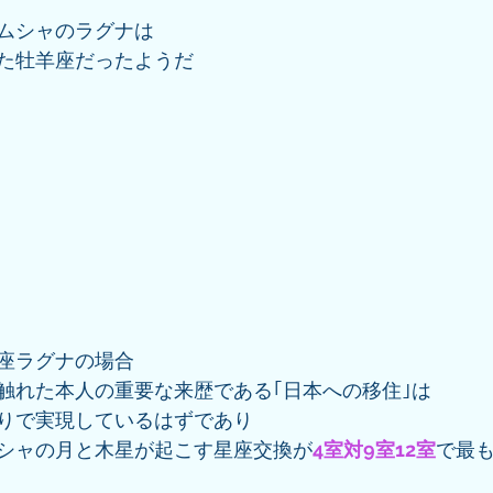
ムシャのラグナは
た牡羊座だったようだ
座ラグナの場合
触れた本人の重要な来歴である｢日本への移住｣は
りで実現しているはずであり
シャの月と木星が起こす星座交換が
4室対9室12室
で最