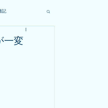
雑記
が一変