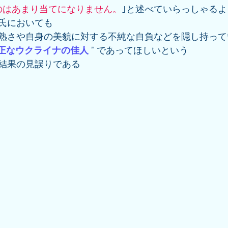
のはあまり当てになりません。
｣と述べていらっしゃるよ
氏においても
熟さや自身の美貌に対する不純な自負などを隠し持って
正なウクライナの佳人
 ” であってほしいという
結果の見誤りである