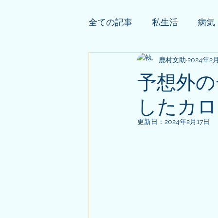
全ての記事
私生活
病気
依頼者様の公開鑑定
鹿村文助
2024年2
そ
予想外の
したカロ
更新日：
2024年2月17日