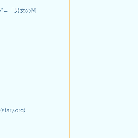
”→「男女の関
(
star7.org
)