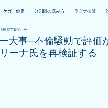
・ケガ・健康
分割図の読み方
ラグナ検証
月6日
の他(告知等)
読了時間: 7分
一大事─不倫騒動で評価
リーナ氏を再検証する