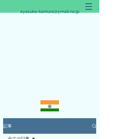
ayasuke-kamura@ymail.ne.jp
アリシュタ・バンガ~JYOTISHのススメ~
記事
全ての記事