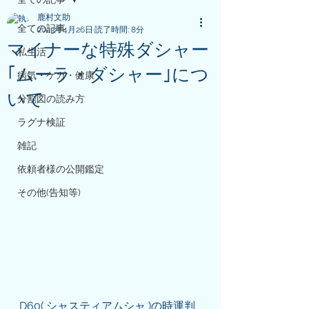
鹿村文助
全ての記事
2023年4月26日
読了時間: 8分
マイナーな特殊ダシャー
私生活
｢ムーラ・ダシャー｣につ
病気・ケガ・健康
いて
分割図の読み方
ラグナ検証
雑記
依頼者様の公開鑑定
その他(告知等)
D60( シャスティアムシャ )の時運判