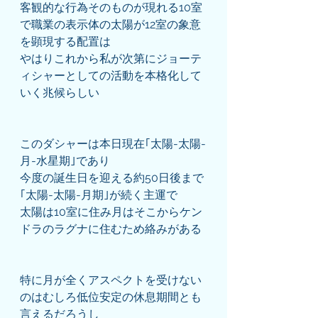
客観的な行為そのものが現れる10室
で職業の表示体の太陽が12室の象意
を顕現する配置は
やはりこれから私が次第にジョーテ
ィシャーとしての活動を本格化して
いく兆候らしい
このダシャーは本日現在｢太陽-太陽-
月-水星期｣であり
今度の誕生日を迎える約50日後まで
｢太陽-太陽-月期｣が続く主運で
太陽は10室に住み月はそこからケン
ドラのラグナに住むため絡みがある
特に月が全くアスペクトを受けない
のはむしろ低位安定の休息期間とも
言えるだろうし