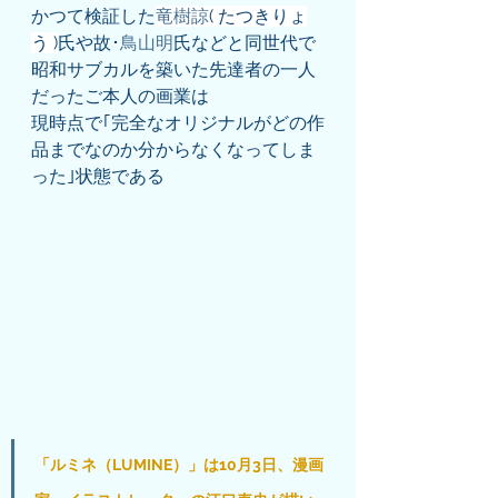
かつて検証した
竜樹諒
( たつきりょ
う )
氏や故･
鳥山明
氏などと同世代で
昭和サブカルを築いた先達者の一人
だったご本人の画業は
現時点で｢完全なオリジナルがどの作
品までなのか分からなくなってしま
った｣状態である
「ルミネ（LUMINE）」は10月3日、漫画