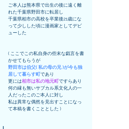
ご本人は熊本県で出生の後に遠く離
れた千葉県野田市に転居し
千葉県柏市の高校を卒業後21歳にな
って少しした頃に漫画家としてデビ
ューした
( ここでこの私自身の些末な戯言を書
かせてもらうが
野田市は伯父( 私の母の兄 )が今も独
居して暮らす町
であり
更には
柏市は私の地元町
ですらあり
何の縁も無いサブカル系文化人の一
人だったこのご本人に対し
私は異常な偶然を見出すことになっ
て本稿を書くこととした )