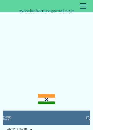
ayasuke-kamura@ymail.ne.jp
アリシュタ・バンガ~JYOTISHのススメ~
記事
全ての記事