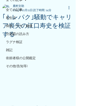
鹿村文助
全ての記事
2025年10月11日
読了時間: 14分
｢トレパク｣騒動でキャリ
私生活
ア喪失の江口寿史を検証
病気・ケガ・健康
する
分割図の読み方
ラグナ検証
雑記
依頼者様の公開鑑定
その他(告知等)