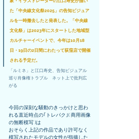
家・イラストレーターの江口寿史が描い
た「中央線文化祭2025」の告知ビジュア
ルを一時撤去したと発表した。「中央線
文化祭」は2023年にスタートした地域型
カルチャーイベントで、今年は10月18
日・19日の2日間にわたって荻窪店で開催
される予定だ。
「ルミネ」と江口寿史、告知ビジュアル
巡り肖像権トラブル　ネット上で批判広
がる 
今回の深刻な騒動のきっかけと思わ
れる直近時点の｢トレパク｣( 商用画像
の無断模写 )は
おそらく上記の作品であり許可なく
模写されたモデルの女性が指摘した