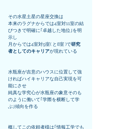
その水星土星の星座交換は
本来のラグナからでは4室対11室の結
びつきで明確に｢卓越した地位｣を明
示し
月からでは4室対9室( と8室 )で
研究
者としてのキャリア
が現れている
水瓶座が吉意のハウスに位置して強
ければハイキャリアな自己実現を可
能にさせ
純真な学究心が水瓶座の象意そのも
のように働いて｢学際を横断して学
ぶ｣傾向を作る
概してこの依頼者様は｢情報工学でも