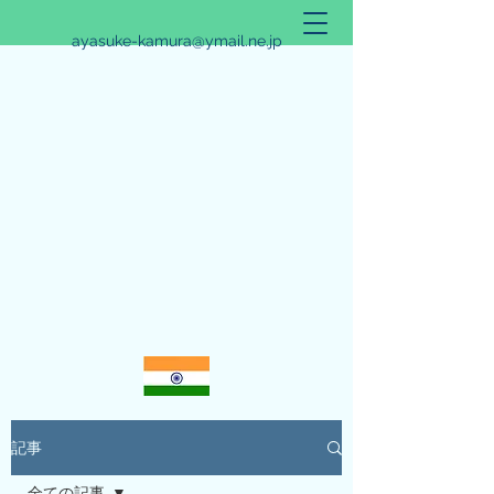
ayasuke-kamura@ymail.ne.jp
アリシュタ・バンガ~JYOTISHのススメ~
記事
全ての記事