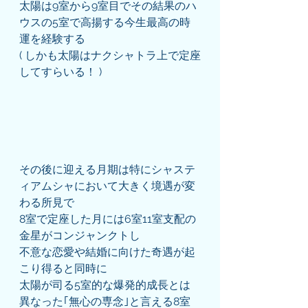
太陽は9室から9室目でその結果のハ
ウスの5室で高揚する今生最高の時
運を経験する
( しかも太陽はナクシャトラ上で定座
してすらいる！ )
その後に迎える月期は特にシャステ
ィアムシャにおいて大きく境遇が変
わる所見で
8室で定座した月には6室11室支配の
金星がコンジャンクトし
不意な恋愛や結婚に向けた奇遇が起
こり得ると同時に
太陽が司る5室的な爆発的成長とは
異なった｢無心の専念｣と言える8室