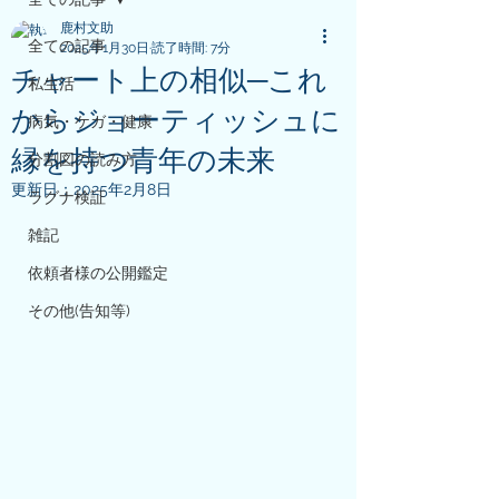
鹿村文助
全ての記事
2025年1月30日
読了時間: 7分
チャート上の相似─これ
私生活
からジョーティッシュに
病気・ケガ・健康
縁を持つ青年の未来
分割図の読み方
更新日：
2025年2月8日
ラグナ検証
雑記
依頼者様の公開鑑定
その他(告知等)