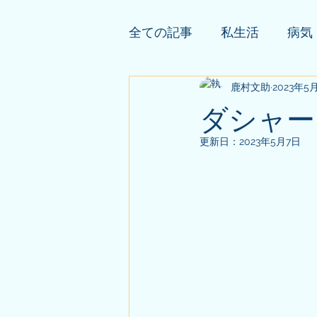
全ての記事
私生活
病気
依頼者様の公開鑑定
鹿村文助
2023年5
そ
ダシャー
更新日：
2023年5月7日