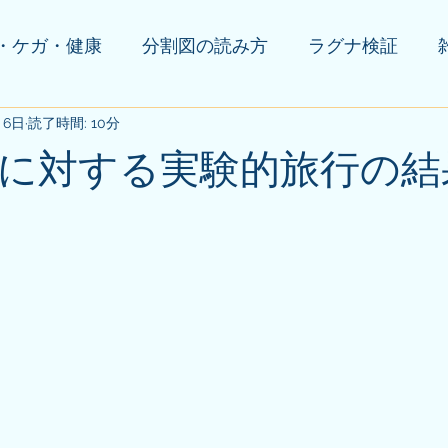
・ケガ・健康
分割図の読み方
ラグナ検証
月6日
の他(告知等)
読了時間: 10分
に対する実験的旅行の結