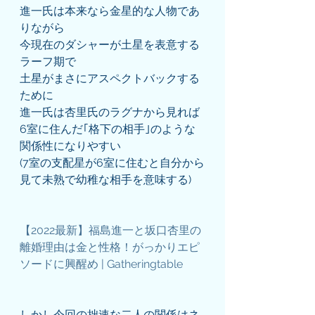
進一氏は本来なら金星的な人物であ
りながら
今現在のダシャーが土星を表意する
ラーフ期で
土星がまさにアスペクトバックする
ために
進一氏は杏里氏のラグナから見れば
6室に住んだ｢格下の相手｣のような
関係性になりやすい
(7室の支配星が6室に住むと自分から
見て未熟で幼稚な相手を意味する)
【2022最新】福島進一と坂口杏里の
離婚理由は金と性格！がっかりエピ
ソードに興醒め | Gatheringtable
しかし今回の拙速な二人の関係はネ