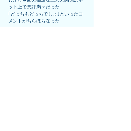
ット上で悪評満々だった
｢どっちもどっちでしょ｣といったコ
メントがちらほら在った
私は杏里氏の生い立ちを知るにつけ
別に彼女が｢未熟なままの自惚れ体
質｣な女性だとは思わなかった
実母も10代半ばで田舎から上京した
女優( 
坂口良子
 )で
教養や常識が満たないまま巧みなや
り口の辣腕経営者に｢モノにされて｣
結婚し
その娘として生まれてきたのが杏里
氏だ