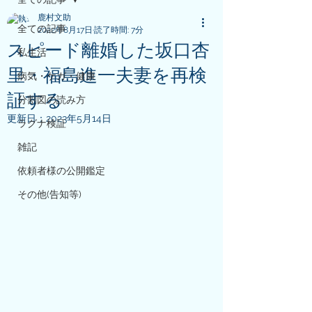
鹿村文助
全ての記事
2022年8月17日
読了時間: 7分
スピード離婚した坂口杏
私生活
里・福島進一夫妻を再検
病気・ケガ・健康
証する
分割図の読み方
更新日：
2023年5月14日
ラグナ検証
雑記
依頼者様の公開鑑定
その他(告知等)