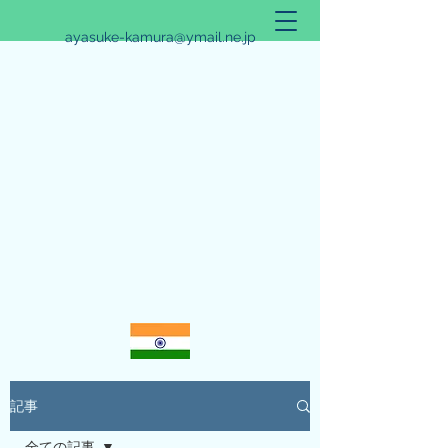
ayasuke-kamura@ymail.ne.jp
アリシュタ・バンガ~JYOTISHのススメ~
記事
全ての記事