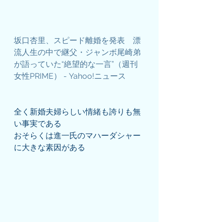
坂口杏里、スピード離婚を発表　漂
流人生の中で継父・ジャンボ尾崎弟
が語っていた“絶望的な一言”（週刊
女性PRIME） - Yahoo!ニュース
全く新婚夫婦らしい情緒も誇りも無
い事実である
おそらくは進一氏のマハーダシャー
に大きな素因がある