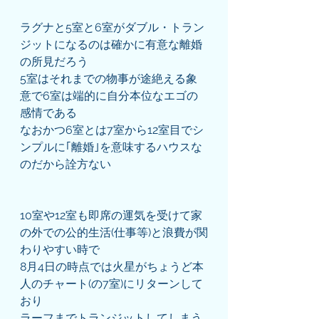
ラグナと5室と6室がダブル・トラン
ジットになるのは確かに有意な離婚
の所見だろう
5室はそれまでの物事が途絶える象
意で6室は端的に自分本位なエゴの
感情である
なおかつ6室とは7室から12室目でシ
ンプルに｢離婚｣を意味するハウスな
のだから詮方ない
10室や12室も即席の運気を受けて家
の外での公的生活(仕事等)と浪費が関
わりやすい時で
8月4日の時点では火星がちょうど本
人のチャート(の7室)にリターンして
おり
ラーフまでトランジットしてしまう