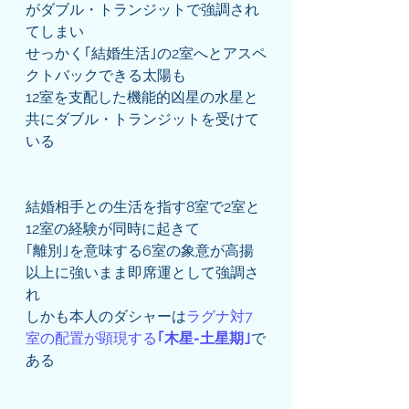
がダブル・トランジットで強調され
てしまい
せっかく｢結婚生活｣の2室へとアスペ
クトバックできる太陽も
12室を支配した機能的凶星の水星と
共にダブル・トランジットを受けて
いる
結婚相手との生活を指す8室で2室と
12室の経験が同時に起きて
｢離別｣を意味する6室の象意が高揚
以上に強いまま即席運として強調さ
れ
しかも本人のダシャーは
ラグナ対7
室の配置が顕現する
｢木星-土星期｣
で
ある