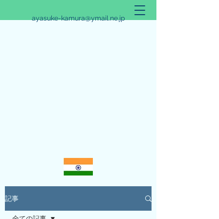
ayasuke-kamura@ymail.ne.jp
アリシュタ・バンガ~JYOTISHのススメ~
記事
全ての記事