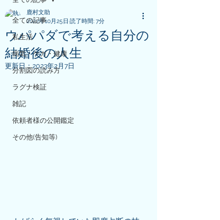
鹿村文助
全ての記事
2022年10月25日
読了時間: 7分
ウパパダで考える自分の
私生活
結婚後の人生
病気・ケガ・健康
更新日：
2023年2月7日
分割図の読み方
ラグナ検証
雑記
依頼者様の公開鑑定
その他(告知等)