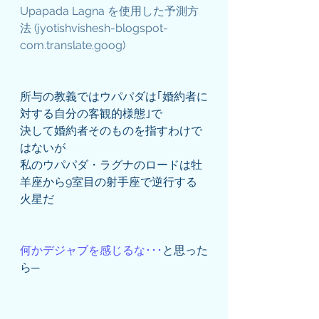
Upapada Lagna を使用した予測方
法 (jyotishvishesh-blogspot-
com.translate.goog)
所与の教義ではウパパダは｢婚約者に
対する自分の客観的様態｣で
決して婚約者そのものを指すわけで
はないが
私のウパパダ・ラグナのロードは牡
羊座から9室目の射手座で逆行する
火星だ
何かデジャブを感じるな･･･
と思った
ら─