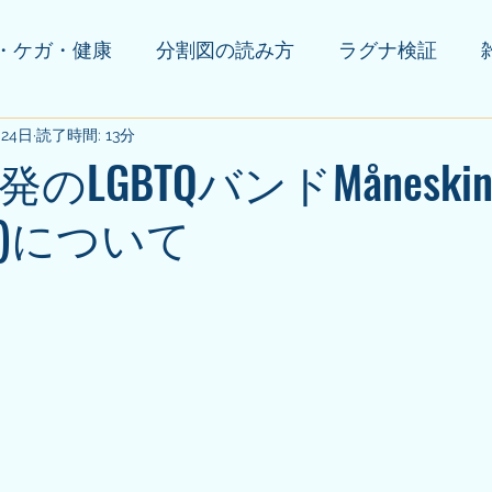
・ケガ・健康
分割図の読み方
ラグナ検証
月24日
の他(告知等)
読了時間: 13分
のLGBTQバンドMåneski
)について