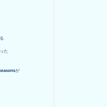
る
った
Seasons
が