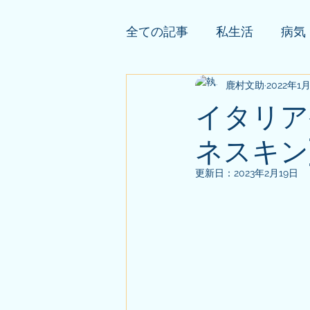
全ての記事
私生活
病気
依頼者様の公開鑑定
鹿村文助
2022年1
そ
イタリア発
ネスキン
更新日：
2023年2月19日