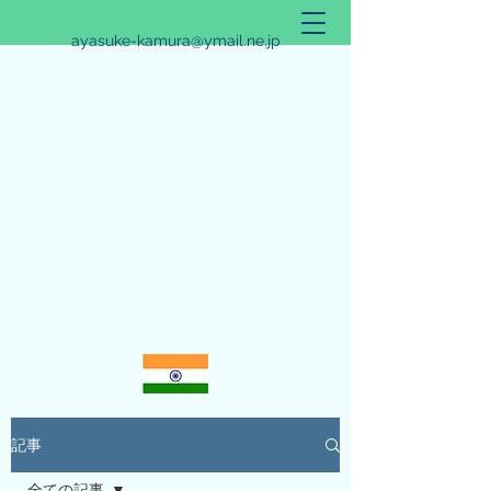
ayasuke-kamura@ymail.ne.jp
アリシュタ・バンガ~JYOTISHのススメ~
記事
全ての記事