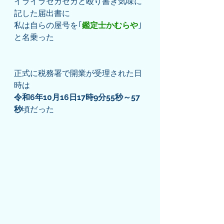
イライラセカセカと殴り書き気味に
記した届出書に
私は自らの屋号を｢
鑑定士かむらや
｣
と名乗った
正式に税務署で開業が受理された日
時は
令和6年10月16日17時9分55秒～57
秒
頃だった