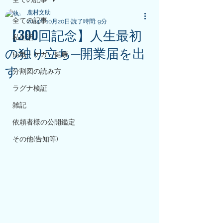
鹿村文助
全ての記事
2024年10月20日
読了時間: 9分
【300回記念】人生最初
私生活
の独り立ち─開業届を出
病気・ケガ・健康
す
分割図の読み方
ラグナ検証
雑記
依頼者様の公開鑑定
その他(告知等)