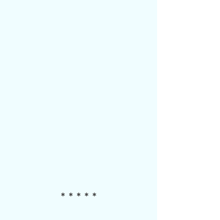
＊＊＊＊＊